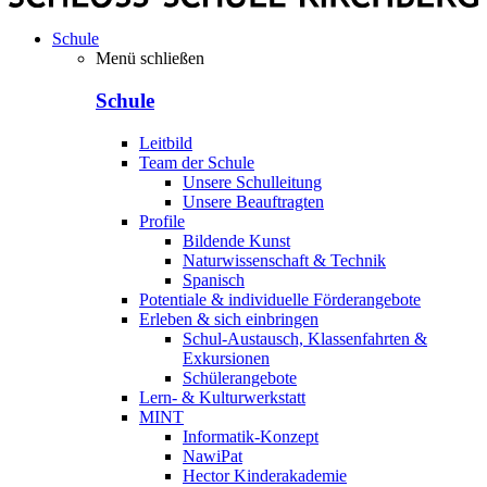
Schule
Menü schließen
Schule
Leitbild
Team der Schule
Unsere Schulleitung
Unsere Beauftragten
Profile
Bildende Kunst
Naturwissenschaft & Technik
Spanisch
Potentiale & individuelle Förderangebote
Erleben & sich einbringen
Schul-Austausch, Klassenfahrten &
Exkursionen
Schülerangebote
Lern- & Kulturwerkstatt
MINT
Informatik-Konzept
NawiPat
Hector Kinderakademie