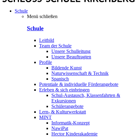
Schule
Menü schließen
Schule
Leitbild
Team der Schule
Unsere Schulleitung
Unsere Beauftragten
Profile
Bildende Kunst
Naturwissenschaft & Technik
Spanisch
Potentiale & individuelle Förderangebote
Erleben & sich einbringen
Schul-Austausch, Klassenfahrten &
Exkursionen
Schülerangebote
Lern- & Kulturwerkstatt
MINT
Informatik-Konzept
NawiPat
Hector Kinderakademie