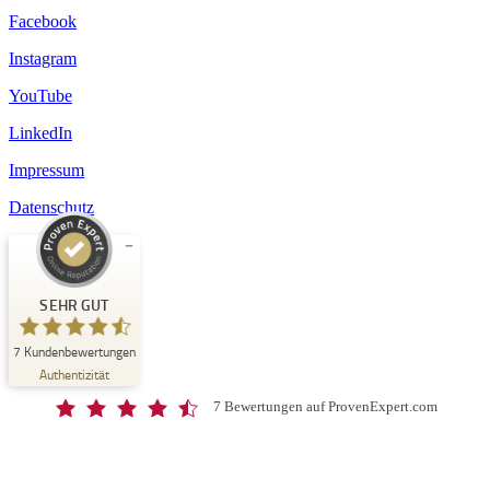
Facebook
Instagram
YouTube
LinkedIn
Impressum
Datenschutz
Kundenbewertungen und Erfahrungen zu
Schloss-Schule Kirchberg
SEHR GUT
SEHR GUT
7
Kundenbewertungen
%
100
Authentizität
Empfehlungen auf
ProvenExpert.com
5,00
/
4,67
7 Bewertungen auf ProvenExpert.com
7
Bewertungen auf ProvenExpert.com