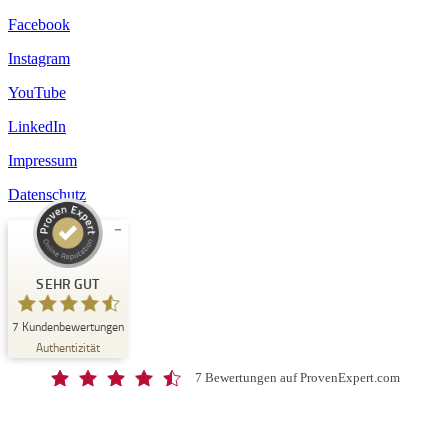
Facebook
Instagram
YouTube
LinkedIn
Impressum
Datenschutz
Kundenbewertungen und Erfahrungen zu
Schloss-Schule Kirchberg
SEHR GUT
SEHR GUT
7
Kundenbewertungen
%
100
Authentizität
Empfehlungen auf
ProvenExpert.com
5,00
/
4,67
7 Bewertungen auf ProvenExpert.com
7
Bewertungen auf ProvenExpert.com