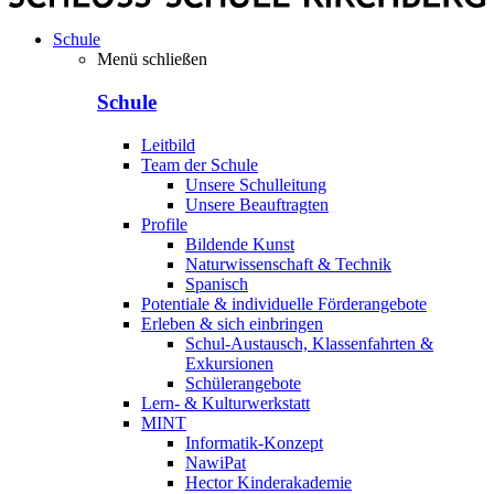
Schule
Menü schließen
Schule
Leitbild
Team der Schule
Unsere Schulleitung
Unsere Beauftragten
Profile
Bildende Kunst
Naturwissenschaft & Technik
Spanisch
Potentiale & individuelle Förderangebote
Erleben & sich einbringen
Schul-Austausch, Klassenfahrten &
Exkursionen
Schülerangebote
Lern- & Kulturwerkstatt
MINT
Informatik-Konzept
NawiPat
Hector Kinderakademie