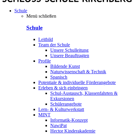
Schule
Menü schließen
Schule
Leitbild
Team der Schule
Unsere Schulleitung
Unsere Beauftragten
Profile
Bildende Kunst
Naturwissenschaft & Technik
Spanisch
Potentiale & individuelle Förderangebote
Erleben & sich einbringen
Schul-Austausch, Klassenfahrten &
Exkursionen
Schülerangebote
Lern- & Kulturwerkstatt
MINT
Informatik-Konzept
NawiPat
Hector Kinderakademie