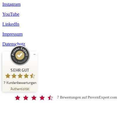
Instagram
YouTube
LinkedIn
Impressum
Datenschutz
Kundenbewertungen und Erfahrungen zu
Schloss-Schule Kirchberg
SEHR GUT
SEHR GUT
7
Kundenbewertungen
%
100
Authentizität
Empfehlungen auf
ProvenExpert.com
5,00
/
4,67
7 Bewertungen auf ProvenExpert.com
7
Bewertungen auf ProvenExpert.com
Blick aufs ProvenExpert-Profil werfen