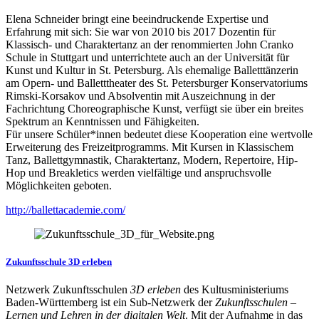
Elena Schneider bringt eine beeindruckende Expertise und
Erfahrung mit sich: Sie war von 2010 bis 2017 Dozentin für
Klassisch- und Charaktertanz an der renommierten John Cranko
Schule in Stuttgart und unterrichtete auch an der Universität für
Kunst und Kultur in St. Petersburg. Als ehemalige Balletttänzerin
am Opern- und Balletttheater des St. Petersburger Konservatoriums
Rimski-Korsakov und Absolventin mit Auszeichnung in der
Fachrichtung Choreographische Kunst, verfügt sie über ein breites
Spektrum an Kenntnissen und Fähigkeiten.
Für unsere Schüler*innen bedeutet diese Kooperation eine wertvolle
Erweiterung des Freizeitprogramms. Mit Kursen in Klassischem
Tanz, Ballettgymnastik, Charaktertanz, Modern, Repertoire, Hip-
Hop und Breakletics werden vielfältige und anspruchsvolle
Möglichkeiten geboten.
http://ballettacademie.com/
Zukunftsschule 3D erleben
Netzwerk Zukunftsschulen
3D erleben
des Kultusministeriums
Baden-Württemberg ist ein Sub-Netzwerk der
Zukunftsschulen –
Lernen und Lehren in der digitalen Welt
. Mit der Aufnahme in das