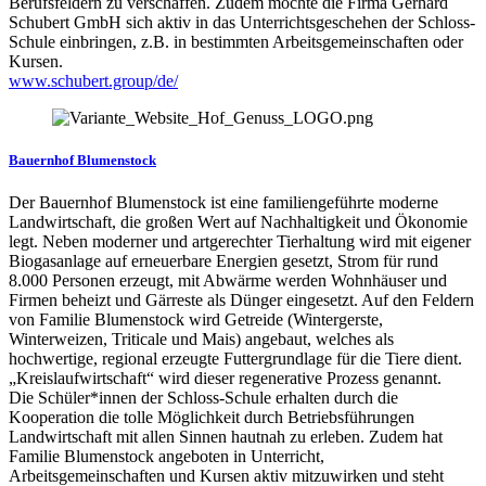
Berufsfeldern zu verschaffen. Zudem möchte die Firma Gerhard
Schubert GmbH sich aktiv in das Unterrichtsgeschehen der Schloss-
Schule einbringen, z.B. in bestimmten Arbeitsgemeinschaften oder
Kursen.
www.schubert.group/de/
Bauernhof Blumenstock
Der Bauernhof Blumenstock ist eine familiengeführte moderne
Landwirtschaft, die großen Wert auf Nachhaltigkeit und Ökonomie
legt. Neben moderner und artgerechter Tierhaltung wird mit eigener
Biogasanlage auf erneuerbare Energien gesetzt, Strom für rund
8.000 Personen erzeugt, mit Abwärme werden Wohnhäuser und
Firmen beheizt und Gärreste als Dünger eingesetzt. Auf den Feldern
von Familie Blumenstock wird Getreide (Wintergerste,
Winterweizen, Triticale und Mais) angebaut, welches als
hochwertige, regional erzeugte Futtergrundlage für die Tiere dient.
„Kreislaufwirtschaft“ wird dieser regenerative Prozess genannt.
Die Schüler*innen der Schloss-Schule erhalten durch die
Kooperation die tolle Möglichkeit durch Betriebsführungen
Landwirtschaft mit allen Sinnen hautnah zu erleben. Zudem hat
Familie Blumenstock angeboten in Unterricht,
Arbeitsgemeinschaften und Kursen aktiv mitzuwirken und steht