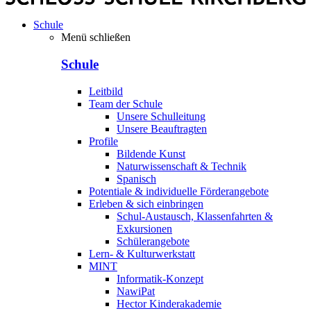
Schule
Menü schließen
Schule
Leitbild
Team der Schule
Unsere Schulleitung
Unsere Beauftragten
Profile
Bildende Kunst
Naturwissenschaft & Technik
Spanisch
Potentiale & individuelle Förderangebote
Erleben & sich einbringen
Schul-Austausch, Klassenfahrten &
Exkursionen
Schülerangebote
Lern- & Kulturwerkstatt
MINT
Informatik-Konzept
NawiPat
Hector Kinderakademie