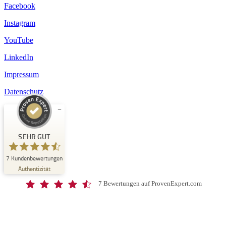
Facebook
Instagram
YouTube
LinkedIn
Impressum
Datenschutz
Kundenbewertungen und Erfahrungen zu
Schloss-Schule Kirchberg
SEHR GUT
SEHR GUT
7
Kundenbewertungen
%
100
Authentizität
Empfehlungen auf
ProvenExpert.com
5,00
/
4,67
7 Bewertungen auf ProvenExpert.com
7
Bewertungen auf ProvenExpert.com