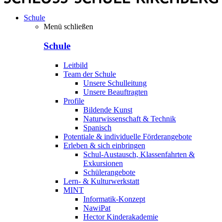
Schule
Menü schließen
Schule
Leitbild
Team der Schule
Unsere Schulleitung
Unsere Beauftragten
Profile
Bildende Kunst
Naturwissenschaft & Technik
Spanisch
Potentiale & individuelle Förderangebote
Erleben & sich einbringen
Schul-Austausch, Klassenfahrten &
Exkursionen
Schülerangebote
Lern- & Kulturwerkstatt
MINT
Informatik-Konzept
NawiPat
Hector Kinderakademie