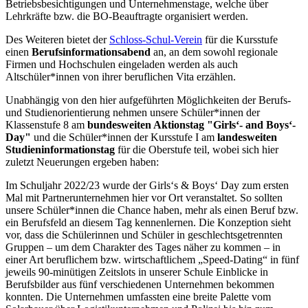
Betriebsbesichtigungen und Unternehmenstage, welche über
Lehrkräfte bzw. die BO-Beauftragte organisiert werden.
Des Weiteren bietet der
Schloss-Schul-Verein
für die Kursstufe
einen
Berufsinformationsabend
an, an dem sowohl regionale
Firmen und Hochschulen eingeladen werden als auch
Altschüler*innen von ihrer beruflichen Vita erzählen.
Unabhängig von den hier aufgeführten Möglichkeiten der Berufs-
und Studienorientierung nehmen unsere Schüler*innen der
Klassenstufe 8 am
bundesweiten Aktionstag "Girls‘- and Boys‘-
Day"
und die Schüler*innen der Kursstufe I am
landesweiten
Studieninformationstag
für die Oberstufe teil, wobei sich hier
zuletzt Neuerungen ergeben haben:
Im Schuljahr 2022/23 wurde der Girls‘s & Boys‘ Day zum ersten
Mal mit Partnerunternehmen hier vor Ort veranstaltet. So sollten
unsere Schüler*innen die Chance haben, mehr als einen Beruf bzw.
ein Berufsfeld an diesem Tag kennenlernen. Die Konzeption sieht
vor, dass die Schülerinnen und Schüler in geschlechtsgetrennten
Gruppen – um dem Charakter des Tages näher zu kommen – in
einer Art beruflichem bzw. wirtschaftlichem „Speed-Dating“ in fünf
jeweils 90-minütigen Zeitslots in unserer Schule Einblicke in
Berufsbilder aus fünf verschiedenen Unternehmen bekommen
konnten. Die Unternehmen umfassten eine breite Palette vom