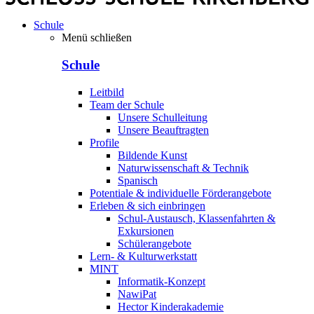
Schule
Menü schließen
Schule
Leitbild
Team der Schule
Unsere Schulleitung
Unsere Beauftragten
Profile
Bildende Kunst
Naturwissenschaft & Technik
Spanisch
Potentiale & individuelle Förderangebote
Erleben & sich einbringen
Schul-Austausch, Klassenfahrten &
Exkursionen
Schülerangebote
Lern- & Kulturwerkstatt
MINT
Informatik-Konzept
NawiPat
Hector Kinderakademie