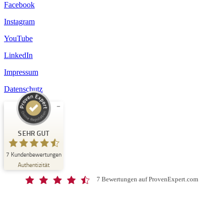
Facebook
Instagram
YouTube
LinkedIn
Impressum
Datenschutz
Kundenbewertungen und Erfahrungen zu
Schloss-Schule Kirchberg
SEHR GUT
SEHR GUT
7
Kundenbewertungen
%
100
Authentizität
Empfehlungen auf
ProvenExpert.com
5,00
/
4,67
7 Bewertungen auf ProvenExpert.com
7
Bewertungen auf ProvenExpert.com