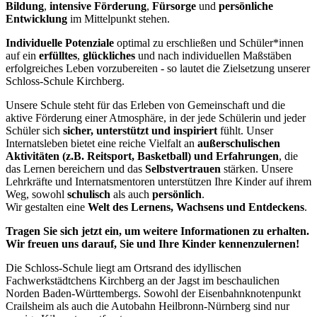
Bildung
,
intensive Förderung
,
Fürsorge
und
persönliche
Entwicklung
im Mittelpunkt stehen.
Individuelle Potenziale
optimal zu erschließen und Schüler*innen
auf ein
erfülltes
,
glückliches
und nach individuellen Maßstäben
erfolgreiches Leben vorzubereiten - so lautet die Zielsetzung unserer
Schloss-Schule Kirchberg.
Unsere Schule steht für das Erleben von Gemeinschaft und die
aktive Förderung einer Atmosphäre, in der jede Schülerin und jeder
Schüler sich
sicher, unterstützt und inspiriert
fühlt. Unser
Internatsleben bietet eine reiche Vielfalt an
außerschulischen
Aktivitäten (z.B. Reitsport, Basketball) und Erfahrungen
, die
das Lernen bereichern und das
Selbstvertrauen
stärken. Unsere
Lehrkräfte und Internatsmentoren unterstützen Ihre Kinder auf ihrem
Weg, sowohl
schulisch
als auch
persönlich
.
Wir gestalten eine
Welt des Lernens, Wachsens und Entdeckens
.
Tragen Sie sich jetzt ein, um weitere Informationen zu erhalten.
Wir freuen uns darauf, Sie und Ihre Kinder kennenzulernen!
Die Schloss-Schule liegt am Ortsrand des idyllischen
Fachwerkstädtchens Kirchberg an der Jagst im beschaulichen
Norden Baden-Württembergs. Sowohl der Eisenbahnknotenpunkt
Crailsheim als auch die Autobahn Heilbronn-Nürnberg sind nur