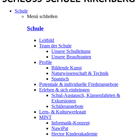
Schule
Menü schließen
Schule
Leitbild
Team der Schule
Unsere Schulleitung
Unsere Beauftragten
Profile
Bildende Kunst
Naturwissenschaft & Technik
Spanisch
Potentiale & individuelle Förderangebote
Erleben & sich einbringen
Schul-Austausch, Klassenfahrten &
Exkursionen
Schülerangebote
Lern- & Kulturwerkstatt
MINT
Informatik-Konzept
NawiPat
Hector Kinderakademie