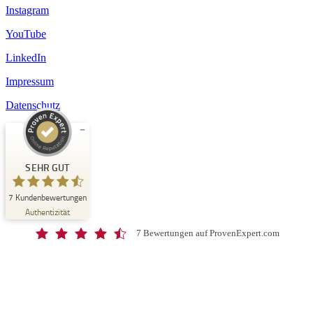
Instagram
YouTube
LinkedIn
Impressum
Datenschutz
Kundenbewertungen und Erfahrungen zu
Schloss-Schule Kirchberg
SEHR GUT
SEHR GUT
7
Kundenbewertungen
%
100
Authentizität
Empfehlungen auf
ProvenExpert.com
5,00
/
4,67
7 Bewertungen auf ProvenExpert.com
7
Bewertungen auf ProvenExpert.com
Blick aufs ProvenExpert-Profil werfen