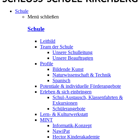
Schule
Menü schließen
Schule
Leitbild
Team der Schule
Unsere Schulleitung
Unsere Beauftragten
Profile
Bildende Kunst
Naturwissenschaft & Technik
Spanisch
Potentiale & individuelle Förderangebote
Erleben & sich einbringen
Schul-Austausch, Klassenfahrten &
Exkursionen
Schülerangebote
Lern- & Kulturwerkstatt
MINT
Informatik-Konzept
NawiPat
Hector Kinderakademie