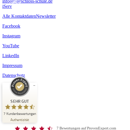
info@~@schloss-schule.de
iServ
Alle Kontaktdaten
Newsletter
Facebook
Instagram
YouTube
LinkedIn
Impressum
Datenschutz
Kundenbewertungen und Erfahrungen zu
Schloss-Schule Kirchberg
SEHR GUT
SEHR GUT
7
Kundenbewertungen
%
100
Authentizität
Empfehlungen auf
ProvenExpert.com
5,00
/
4,67
7 Bewertungen auf ProvenExpert.com