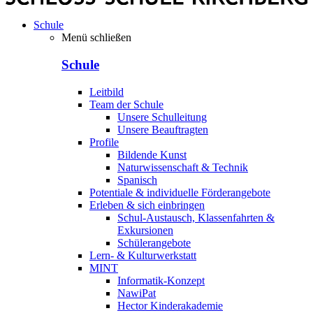
Schule
Menü schließen
Schule
Leitbild
Team der Schule
Unsere Schulleitung
Unsere Beauftragten
Profile
Bildende Kunst
Naturwissenschaft & Technik
Spanisch
Potentiale & individuelle Förderangebote
Erleben & sich einbringen
Schul-Austausch, Klassenfahrten &
Exkursionen
Schülerangebote
Lern- & Kulturwerkstatt
MINT
Informatik-Konzept
NawiPat
Hector Kinderakademie