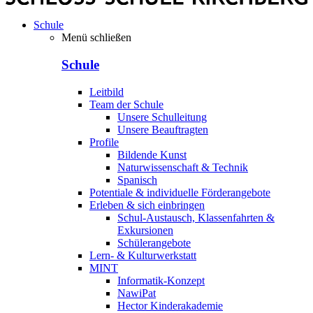
Schule
Menü schließen
Schule
Leitbild
Team der Schule
Unsere Schulleitung
Unsere Beauftragten
Profile
Bildende Kunst
Naturwissenschaft & Technik
Spanisch
Potentiale & individuelle Förderangebote
Erleben & sich einbringen
Schul-Austausch, Klassenfahrten &
Exkursionen
Schülerangebote
Lern- & Kulturwerkstatt
MINT
Informatik-Konzept
NawiPat
Hector Kinderakademie