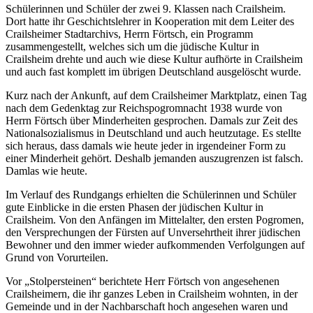
Schülerinnen und Schüler der zwei 9. Klassen nach Crailsheim.
Dort hatte ihr Geschichtslehrer in Kooperation mit dem Leiter des
Crailsheimer Stadtarchivs, Herrn Förtsch, ein Programm
zusammengestellt, welches sich um die jüdische Kultur in
Crailsheim drehte und auch wie diese Kultur aufhörte in Crailsheim
und auch fast komplett im übrigen Deutschland ausgelöscht wurde.
Kurz nach der Ankunft, auf dem Crailsheimer Marktplatz, einen Tag
nach dem Gedenktag zur Reichspogromnacht 1938 wurde von
Herrn Förtsch über Minderheiten gesprochen. Damals zur Zeit des
Nationalsozialismus in Deutschland und auch heutzutage. Es stellte
sich heraus, dass damals wie heute jeder in irgendeiner Form zu
einer Minderheit gehört. Deshalb jemanden auszugrenzen ist falsch.
Damlas wie heute.
Im Verlauf des Rundgangs erhielten die Schülerinnen und Schüler
gute Einblicke in die ersten Phasen der jüdischen Kultur in
Crailsheim. Von den Anfängen im Mittelalter, den ersten Pogromen,
den Versprechungen der Fürsten auf Unversehrtheit ihrer jüdischen
Bewohner und den immer wieder aufkommenden Verfolgungen auf
Grund von Vorurteilen.
Vor „Stolpersteinen“ berichtete Herr Förtsch von angesehenen
Crailsheimern, die ihr ganzes Leben in Crailsheim wohnten, in der
Gemeinde und in der Nachbarschaft hoch angesehen waren und