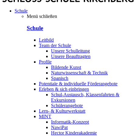
Schule
Menü schließen
Schule
Leitbild
Team der Schule
Unsere Schulleitung
Unsere Beauftragten
Profile
Bildende Kunst
Naturwissenschaft & Technik
Spanisch
Potentiale & individuelle Förderangebote
Erleben & sich einbringen
Schul-Austausch, Klassenfahrten &
Exkursionen
Schülerangebote
Lern- & Kulturwerkstatt
MINT
Informatik-Konzept
NawiPat
Hector Kinderakademie