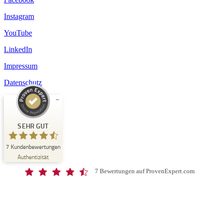
Instagram
YouTube
LinkedIn
Impressum
Datenschutz
Kundenbewertungen und Erfahrungen zu
Schloss-Schule Kirchberg
SEHR GUT
SEHR GUT
7
Kundenbewertungen
%
100
Authentizität
Empfehlungen auf
ProvenExpert.com
5,00
/
4,67
7 Bewertungen auf ProvenExpert.com
7
Bewertungen auf ProvenExpert.com