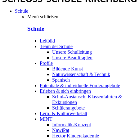
Schule
Menü schließen
Schule
Leitbild
Team der Schule
Unsere Schulleitung
Unsere Beauftragten
Profile
Bildende Kunst
Naturwissenschaft & Technik
Spanisch
Potentiale & individuelle Förderangebote
Erleben & sich einbringen
Schul-Austausch, Klassenfahrten &
Exkursionen
Schülerangebote
Lern- & Kulturwerkstatt
MINT
Informatik-Konzept
NawiPat
Hector Kinderakademie