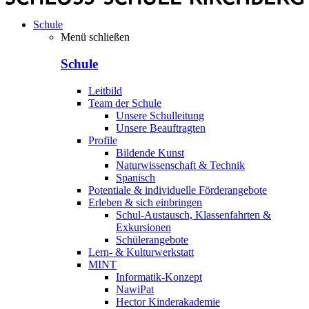
Schule
Menü schließen
Schule
Leitbild
Team der Schule
Unsere Schulleitung
Unsere Beauftragten
Profile
Bildende Kunst
Naturwissenschaft & Technik
Spanisch
Potentiale & individuelle Förderangebote
Erleben & sich einbringen
Schul-Austausch, Klassenfahrten &
Exkursionen
Schülerangebote
Lern- & Kulturwerkstatt
MINT
Informatik-Konzept
NawiPat
Hector Kinderakademie