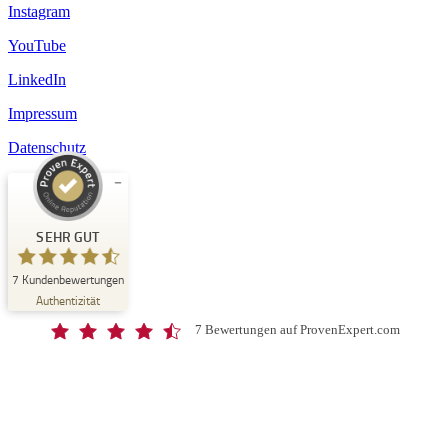
Instagram
YouTube
LinkedIn
Impressum
Datenschutz
Kundenbewertungen und Erfahrungen zu
Schloss-Schule Kirchberg
SEHR GUT
SEHR GUT
7
Kundenbewertungen
%
100
Authentizität
Empfehlungen auf
ProvenExpert.com
5,00
/
4,67
7 Bewertungen auf ProvenExpert.com
7
Bewertungen auf ProvenExpert.com
Blick aufs ProvenExpert-Profil werfen