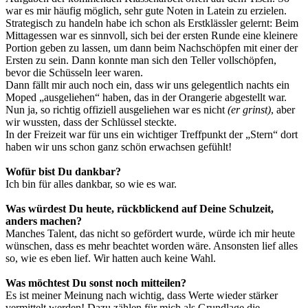
war es mir häufig möglich, sehr gute Noten in Latein zu erzielen.
Strategisch zu handeln habe ich schon als Erstklässler gelernt: Beim
Mittagessen war es sinnvoll, sich bei der ersten Runde eine kleinere
Portion geben zu lassen, um dann beim Nachschöpfen mit einer der
Ersten zu sein. Dann konnte man sich den Teller vollschöpfen,
bevor die Schüsseln leer waren.
Dann fällt mir auch noch ein, dass wir uns gelegentlich nachts ein
Moped „ausgeliehen“ haben, das in der Orangerie abgestellt war.
Nun ja, so richtig offiziell ausgeliehen war es nicht
(er grinst)
, aber
wir wussten, dass der Schlüssel steckte.
In der Freizeit war für uns ein wichtiger Treffpunkt der „Stern“ dort
haben wir uns schon ganz schön erwachsen gefühlt!
Wofür bist Du dankbar?
Ich bin für alles dankbar, so wie es war.
Was würdest Du heute, rückblickend auf Deine Schulzeit,
anders machen?
Manches Talent, das nicht so gefördert wurde, würde ich mir heute
wünschen, dass es mehr beachtet worden wäre. Ansonsten lief alles
so, wie es eben lief. Wir hatten auch keine Wahl.
Was möchtest Du sonst noch mitteilen?
Es ist meiner Meinung nach wichtig, dass Werte wieder stärker
vermittelt werden! Dazu zählen für mich als Grundlage die