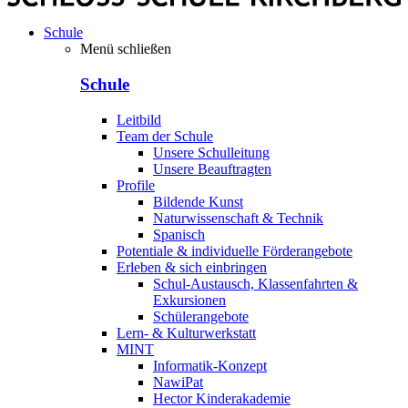
Schule
Menü schließen
Schule
Leitbild
Team der Schule
Unsere Schulleitung
Unsere Beauftragten
Profile
Bildende Kunst
Naturwissenschaft & Technik
Spanisch
Potentiale & individuelle Förderangebote
Erleben & sich einbringen
Schul-Austausch, Klassenfahrten &
Exkursionen
Schülerangebote
Lern- & Kulturwerkstatt
MINT
Informatik-Konzept
NawiPat
Hector Kinderakademie