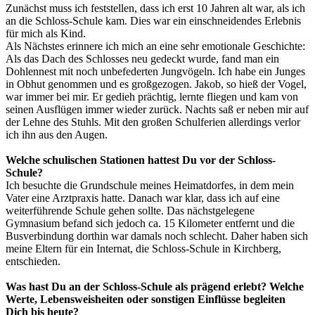
Zunächst muss ich feststellen, dass ich erst 10 Jahren alt war, als ich
an die Schloss-Schule kam. Dies war ein einschneidendes Erlebnis
für mich als Kind.
Als Nächstes erinnere ich mich an eine sehr emotionale Geschichte:
Als das Dach des Schlosses neu gedeckt wurde, fand man ein
Dohlennest mit noch unbefederten Jungvögeln. Ich habe ein Junges
in Obhut genommen und es großgezogen. Jakob, so hieß der Vogel,
war immer bei mir. Er gedieh prächtig, lernte fliegen und kam von
seinen Ausflügen immer wieder zurück. Nachts saß er neben mir auf
der Lehne des Stuhls. Mit den großen Schulferien allerdings verlor
ich ihn aus den Augen.
Welche schulischen Stationen hattest Du vor der Schloss-
Schule?
Ich besuchte die Grundschule meines Heimatdorfes, in dem mein
Vater eine Arztpraxis hatte. Danach war klar, dass ich auf eine
weiterführende Schule gehen sollte. Das nächstgelegene
Gymnasium befand sich jedoch ca. 15 Kilometer entfernt und die
Busverbindung dorthin war damals noch schlecht. Daher haben sich
meine Eltern für ein Internat, die Schloss-Schule in Kirchberg,
entschieden.
Was hast Du an der Schloss-Schule als prägend erlebt? Welche
Werte, Lebensweisheiten oder sonstigen Einflüsse begleiten
Dich bis heute?