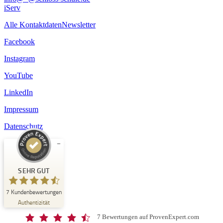
iServ
Alle Kontaktdaten
Newsletter
Facebook
Instagram
YouTube
LinkedIn
Impressum
Datenschutz
Kundenbewertungen und Erfahrungen zu
Schloss-Schule Kirchberg
SEHR GUT
SEHR GUT
7
Kundenbewertungen
%
100
Authentizität
Empfehlungen auf
ProvenExpert.com
5,00
/
4,67
7 Bewertungen auf ProvenExpert.com