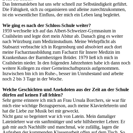
Das Internatsleben hat uns sehr schnell zur Selbständigkeit geführt.
Die Fähigkeit, sich zu organisieren und alleine zurechtzukommen,
ist ein wesentlicher Einfluss, der mich ein Leben lang begleitet.
Wie ging es nach der Schloss-Schule weiter?
1959 wechselte ich auf das Albert-Schweizer-Gymnasium in
Crailsheim und legte dort mein Abitur ab. Danach ging es weiter
nach Würzburg zum Medizinstudium. Meine Wehrpflicht als
Stabsarzt verbrachte ich in Regensburg und absolviert auch dort
meine Facharztausbildung zum Facharzt für Innere Medizin im
Krankenhaus der Barmherzigen Brüder. 1979 ließ ich mich in
Crailsheim nieder. In den folgenden Jahrzehnten habe ich dann noch
weitere Kollegen zu einer Gemeinschaftspraxis aufgenommen.
Inzwischen bin ich im Ruhe-, besser im Unruhestand und arbeite
noch 2 bis 3 Tage in der Woche.
Welche Geschichten und Anekdoten aus der Zeit an der Schule
dürfen auf keinen Fall fehlen?
Sehr gerne erinnere ich mich an Frau Ursula Borchers, sie war für
mich eine wichtige Bezugsperson, auch meine Klavierlehrerin und
hat die Liebe zur Musik bei mir geweckt.
Nicht ganz so begeistert war ich von Latein. Mein damaliger
Lateinlehrer war ein sanftmütiger und sehr hilfsbereiter Lehrer. Er
gab mir auch Nachhilfe und manchmal, wie zufällig, lagen die
Aufgaben der kommenden Klassenarbeit offen auf dem Tisch. So