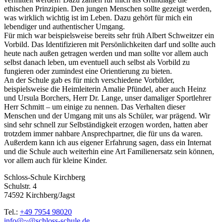
ethischen Prinzipien. Den jungen Menschen sollte gezeigt werden,
was wirklich wichtig ist im Leben. Dazu gehört für mich ein
lebendiger und authentischer Umgang.
Für mich war beispielsweise bereits sehr früh Albert Schweitzer ein
Vorbild. Das Identifizieren mit Persönlichkeiten darf und sollte auch
heute nach außen getragen werden und man sollte vor allem auch
selbst danach leben, um eventuell auch selbst als Vorbild zu
fungieren oder zumindest eine Orientierung zu bieten.
An der Schule gab es für mich verschiedene Vorbilder,
beispielsweise die Heimleiterin Amalie Pfündel, aber auch Heinz
und Ursula Borchers, Herr Dr. Lange, unser damaliger Sportlehrer
Herr Schmitt – um einige zu nennen. Das Verhalten dieser
Menschen und der Umgang mit uns als Schüler, war prägend. Wir
sind sehr schnell zur Selbständigkeit erzogen worden, hatten aber
trotzdem immer nahbare Ansprechpartner, die für uns da waren.
Außerdem kann ich aus eigener Erfahrung sagen, dass ein Internat
und die Schule auch weiterhin eine Art Familienersatz sein können,
vor allem auch für kleine Kinder.
Schloss-Schule Kirchberg
Schulstr. 4
74592 Kirchberg/Jagst
Tel.:
+49 7954 98020
info@~@schloss-schule.de