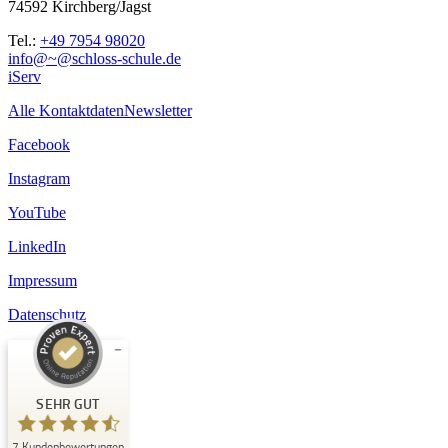
74592 Kirchberg/Jagst
Tel.:
+49 7954 98020
info@~@schloss-schule.de
iServ
Alle Kontaktdaten
Newsletter
Facebook
Instagram
YouTube
LinkedIn
Impressum
Datenschutz
Kundenbewertungen und Erfahrungen zu
Schloss-Schule Kirchberg
SEHR GUT
SEHR GUT
7
Kundenbewertungen