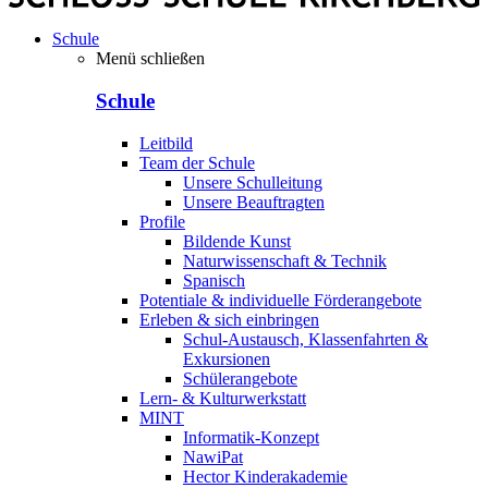
Schule
Menü schließen
Schule
Leitbild
Team der Schule
Unsere Schulleitung
Unsere Beauftragten
Profile
Bildende Kunst
Naturwissenschaft & Technik
Spanisch
Potentiale & individuelle Förderangebote
Erleben & sich einbringen
Schul-Austausch, Klassenfahrten &
Exkursionen
Schülerangebote
Lern- & Kulturwerkstatt
MINT
Informatik-Konzept
NawiPat
Hector Kinderakademie