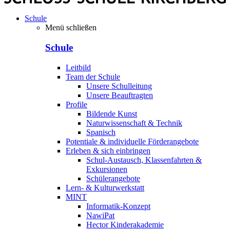
Schule
Menü schließen
Schule
Leitbild
Team der Schule
Unsere Schulleitung
Unsere Beauftragten
Profile
Bildende Kunst
Naturwissenschaft & Technik
Spanisch
Potentiale & individuelle Förderangebote
Erleben & sich einbringen
Schul-Austausch, Klassenfahrten &
Exkursionen
Schülerangebote
Lern- & Kulturwerkstatt
MINT
Informatik-Konzept
NawiPat
Hector Kinderakademie