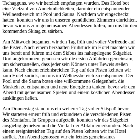
Tschagguns, wo wir herzlich empfangen wurden. Das Hotel bot
eine Vielzahl von Annehmlichkeiten, darunter ein entspannender
Wellnessbereich mit Pool und Sauna. Nachdem wir eingecheckt
hatten, konnten wir uns in unseren gemütlichen Zimmern einrichten,
bevor wir uns zum gemeinsamen Abendessen trafen, um uns für den
kommenden Skitag zu stärken.
Am Mittwoch begannen wir den Tag früh und voller Vorfreude auf
die Pisten. Nach einem herzhaften Frühstück im Hotel machten wir
uns bereit und fuhren mit dem Skibus ins nahegelegene Skigebiet.
Dort angekommen, genossen wir die ersten Abfahrten gemeinsam,
um sicherzustellen, dass jeder sein Können unter Beweis stellen
kann. Nach einem erlebnisreichen Tag auf den Pisten kehrten wir
zum Hotel zurück, um uns im Wellnessbereich zu entspannen. Der
Pool und die Sauna boten eine willkommene Gelegenheit, die
Muskeln zu entspannen und neue Energie zu tanken, bevor wir den
Abend mit gemeinsamen Spielen und einem köstlichen Abendessen
ausklingen ließen.
Am Donnerstag stand uns ein weiterer Tag voller Skispaß bevor.
Wir starteten erneut früh und erkundeten die verschiedenen Pisten
des Montafon. In Gruppen aufgeteilt, konnten wir das Skigebiet
ausgiebig genießen und die Vielfalt der Abfahrten erkunden. Nach
einem ereignisreichen Tag auf den Pisten kehrten wir ins Hotel
zurück. Am Abend genossen wir ein letztes gemeinsames