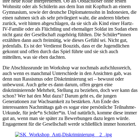
ihre neue Rolle interpretierten. Ob als Obdachloser ohne festen
Wohnsitz oder als Schülerin aus dem Iran mit Kopftuch an einem
Gymnasium, sowie der deutsche Diplomatensohn in Indonesien, die
einen nahmen sich als sehr privilegiert wahr, die anderen blieben
zurück, weit hinten abgeschlagen, da sie sich als Kind einer Hartz-
IV-Familie oder als Flüchtling und ehemaliger Soldat im Sudan eben
nicht ganz der Gesellschaft zugehörig fühlten. Die Schüler*innen
erzählten dann auch freimütig, wie dieses Gefühl sei. Nicht gut,
jedenfalls. Es ist der Verdienst Bouzids, dass er die Jugendlichen
gekonnt und offen durch das Spiel führte und sie sich auch
mitteilten, was sie eben dachten.
Die Abschlussrunde im Workshop war nochmals aufschlussreich,
auch wenn es manchmal Unterschiede in den Ansichten gab, was
denn nun Rassismus oder Diskriminierung sei – bewusst oder
unbewusst. Auch gehe es dann darum, offen gegen eine
diskriminierende Mehrheit, Stellung zu beziehen, doch wer kann das
schon? Wer hat den Mut dazu? Darum geht es, die jungen
Generationen zur Wachsamkeit zu bestärken. Am Ende des
interessanten Nachmittags gab es sogar eine persönliche Teilnahme-
Urkunde, für jede*n Schüler*in. Und natürlich, komme diese immer
gut an, wenn man sie später zu Bewerbungen dazu legen würde.
Engagement für die Gesellschaft werde schließlich immer honoriert.