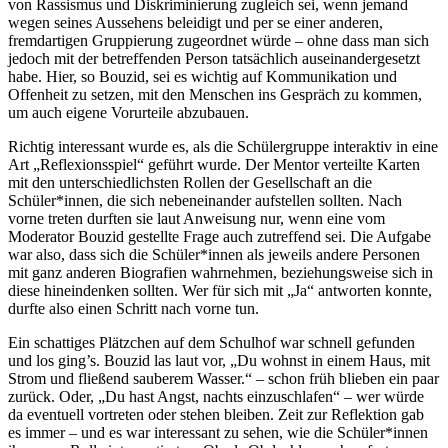
von Rassismus und Diskriminierung zugleich sei, wenn jemand
wegen seines Aussehens beleidigt und per se einer anderen,
fremdartigen Gruppierung zugeordnet würde – ohne dass man sich
jedoch mit der betreffenden Person tatsächlich auseinandergesetzt
habe. Hier, so Bouzid, sei es wichtig auf Kommunikation und
Offenheit zu setzen, mit den Menschen ins Gespräch zu kommen,
um auch eigene Vorurteile abzubauen.
Richtig interessant wurde es, als die Schülergruppe interaktiv in eine
Art „Reflexionsspiel“ geführt wurde. Der Mentor verteilte Karten
mit den unterschiedlichsten Rollen der Gesellschaft an die
Schüler*innen, die sich nebeneinander aufstellen sollten. Nach
vorne treten durften sie laut Anweisung nur, wenn eine vom
Moderator Bouzid gestellte Frage auch zutreffend sei. Die Aufgabe
war also, dass sich die Schüler*innen als jeweils andere Personen
mit ganz anderen Biografien wahrnehmen, beziehungsweise sich in
diese hineindenken sollten. Wer für sich mit „Ja“ antworten konnte,
durfte also einen Schritt nach vorne tun.
Ein schattiges Plätzchen auf dem Schulhof war schnell gefunden
und los ging’s. Bouzid las laut vor, „Du wohnst in einem Haus, mit
Strom und fließend sauberem Wasser.“ – schon früh blieben ein paar
zurück. Oder, „Du hast Angst, nachts einzuschlafen“ – wer würde
da eventuell vortreten oder stehen bleiben. Zeit zur Reflektion gab
es immer – und es war interessant zu sehen, wie die Schüler*innen