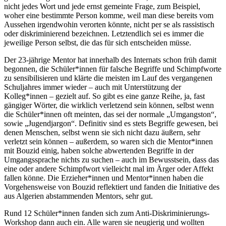
nicht jedes Wort und jede ernst gemeinte Frage, zum Beispiel,
woher eine bestimmte Person komme, weil man diese bereits vom
Aussehen irgendwohin verorten könnte, nicht per se als rassistisch
oder diskriminierend bezeichnen. Letztendlich sei es immer die
jeweilige Person selbst, die das für sich entscheiden müsse.
Der 23-jährige Mentor hat innerhalb des Internats schon früh damit
begonnen, die Schüler*innen für falsche Begriffe und Schimpfworte
zu sensibilisieren und klärte die meisten im Lauf des vergangenen
Schuljahres immer wieder – auch mit Unterstützung der
Kolleg*innen – gezielt auf. So gibt es eine ganze Reihe, ja, fast
gängiger Wörter, die wirklich verletzend sein können, selbst wenn
die Schüler*innen oft meinten, das sei der normale „Umgangston“,
sowie „Jugendjargon“. Definitiv sind es stets Begriffe gewesen, bei
denen Menschen, selbst wenn sie sich nicht dazu äußern, sehr
verletzt sein können – außerdem, so waren sich die Mentor*innen
mit Bouzid einig, haben solche abwertenden Begriffe in der
Umgangssprache nichts zu suchen – auch im Bewusstsein, dass das
eine oder andere Schimpfwort vielleicht mal im Ärger oder Affekt
fallen könne. Die Erzieher*innen und Mentor*innen haben die
Vorgehensweise von Bouzid reflektiert und fanden die Initiative des
aus Algerien abstammenden Mentors, sehr gut.
Rund 12 Schüler*innen fanden sich zum Anti-Diskriminierungs-
Workshop dann auch ein. Alle waren sie neugierig und wollten