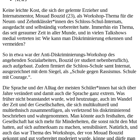
Keine leichte Kost, die sich der gelernte Erzieher und
Internatsmentor, Mouad Bouzid (23), als Workshop-Thema für die
Neunt- und Zehntklässler*innen des Schloss-Schul-Internats,
ausgedacht und selbständig vorbereitet hatte. Immerhin ein Thema,
das seit geraumer Zeit in aller Munde, und in vielen Talkshows
medial vertreten ist: Wie kann man Diskriminierung erkennen und
vermeiden?
So in etwa war der Anti-Diskriminierungs-Workshop des
angehenden Sozialarbeiters, Bouzid (er studiert nebenberuflich),
auch aufgebaut. Zudem firmiert die Schloss-Schule samt Internat,
ausgezeichnet mit dem Siegel, als „Schule gegen Rassismus. Schule
mit Courage.“.
Die Sprache und der Alltag der meisten Schüler*innen hat sich über
Jahre verändert und damit auch die Sprache ganz extrem. Was
früher nicht beanstandet wurde, wird heutzutage, auch im Wandel
der Zeit und der Gesellschaften, die sich multikulturell und
multiethnisch zusammenfügen, als verletzend bis diskriminierend
beschrieben und wahrgenommen. Man könnte auch festhalten, die
Gesellschaft hat sich mehr für Minderheiten, die sonst nicht den Mut
hatten, auf sich aufmerksam zu machen, sensibilisiert. Natürlich, und
auch das war Thema des Workshops, der von Mouad Bouzid
gekonnt und gut vorbereitet moderiert wurde, könne und dürfe man