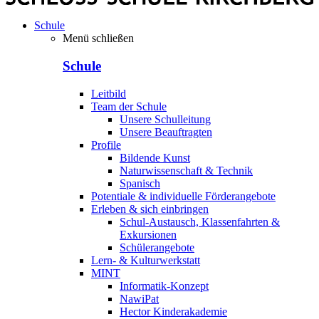
Schule
Menü schließen
Schule
Leitbild
Team der Schule
Unsere Schulleitung
Unsere Beauftragten
Profile
Bildende Kunst
Naturwissenschaft & Technik
Spanisch
Potentiale & individuelle Förderangebote
Erleben & sich einbringen
Schul-Austausch, Klassenfahrten &
Exkursionen
Schülerangebote
Lern- & Kulturwerkstatt
MINT
Informatik-Konzept
NawiPat
Hector Kinderakademie