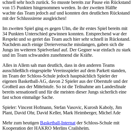
schnell sehr hoch zurück. So musste bereits zur Pause ein Rückstand
von 15 Punkten hingenommen werden. In der zweiten Hälfte
wachte das Team jedoch auf und konnten den deutlichen Rückstand
mit der Schlusssirene ausgleichen!
Im zweiten Spiel ging es gegen Ulm, die ihr erstes Spiel bereits mit
34 Punkten Unterschied gewinnen konnten. Entsprechend war der
Respekt und so geriet das Team auch hier sehr schnell in Rückstand.
Nachdem auch einige Dreierversuche misslangen, gaben sich die
Jungs im weiteren Spielverlauf auf. Der Gegner war einfach zu stark
und im Team schwanden zunehmend die Kräfte.
Alles in Allem sah man deutlich, dass in den anderen Teams
ausschließlich eingespielte Vereinsspieler auf dem Parkett standen,
im Team der Schloss-Schule jedoch hauptsächlich Spieler der
eigenen Basketball-AG, davon 2 Spieler aus der Oberstufe und der
Großteil aus der Mittelstufe. So ist die Teilnahme am Landesfinale
bereits sensationell und für die meisten dieser Jungs sicherlich eine
fast schon einmalige Sache.
Spieler: Vincent Hofmann, Stefan Vasovic, Kurosh Kaboly, Jim
Plant, David Ohr, David Keller, Mark Heimberger, Michel Ade
Mehr zum heutigen
Basketball-Internat
der Schloss-Schule mit
Kooperation der HAKRO Merlins Crailsheim.