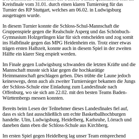
Kreisfinale vom 31.01. durch einen klaren Turniersieg für das
Turnier des RP Stuttgart, welches am 06.02. in Ludwigsburg
ausgetragen wurde.
In diesem Turnier konnte die Schloss-Schul-Mannschaft die
Gruppenspiele gegen die Realschule Asperg und das Schönbuch-
Gymnasium Holzgerlingen klar für sich entscheiden und zog somit
ins Halbfinale gegen das MPG Heidenheim ein. Trotz einer etwas
trägen ersten Halbzeit, konnte auch in diesem Spiel in der zweiten
Hälfte ein klarer Sieg erspielt werden.
Im Finale gegen Ludwigsburg schwanden die letzten Kräfte und die
Mannschaft musste sich klar gegen die hochkarätige
Heimmannschaft geschlagen geben. Dies trübte die Laune jedoch
keineswegs, denn auch als zweiter Turniersieger bekamen die Jungs
der Schloss-Schule eine Einladung zum Landesfinale nach
Offenburg, wo sie sich am 22.02. mit den besten Teams Baden-
Württembergs messen konnten.
Bereits beim Lesen der Teilnehmer dieses Landesfinales fiel auf,
dass es sich fast ausschließlich um echte Basketballhochburgen
handelte. Ulm, Ludwigsburg, Heidelberg, Karlsruhe, Lörrach und
daneben dann eben die Schloss-Schule aus Kirchberg.
Im ersten Spiel gegen Heidelberg lag unser Team entsprechend