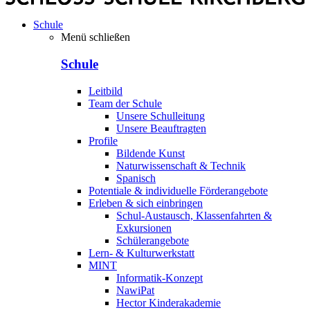
Schule
Menü schließen
Schule
Leitbild
Team der Schule
Unsere Schulleitung
Unsere Beauftragten
Profile
Bildende Kunst
Naturwissenschaft & Technik
Spanisch
Potentiale & individuelle Förderangebote
Erleben & sich einbringen
Schul-Austausch, Klassenfahrten &
Exkursionen
Schülerangebote
Lern- & Kulturwerkstatt
MINT
Informatik-Konzept
NawiPat
Hector Kinderakademie