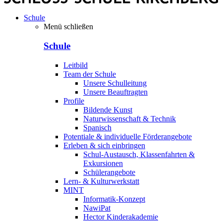
Schule
Menü schließen
Schule
Leitbild
Team der Schule
Unsere Schulleitung
Unsere Beauftragten
Profile
Bildende Kunst
Naturwissenschaft & Technik
Spanisch
Potentiale & individuelle Förderangebote
Erleben & sich einbringen
Schul-Austausch, Klassenfahrten &
Exkursionen
Schülerangebote
Lern- & Kulturwerkstatt
MINT
Informatik-Konzept
NawiPat
Hector Kinderakademie