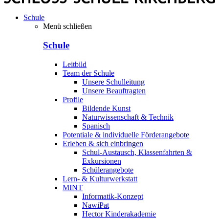
Schule
Menü schließen
Schule
Leitbild
Team der Schule
Unsere Schulleitung
Unsere Beauftragten
Profile
Bildende Kunst
Naturwissenschaft & Technik
Spanisch
Potentiale & individuelle Förderangebote
Erleben & sich einbringen
Schul-Austausch, Klassenfahrten &
Exkursionen
Schülerangebote
Lern- & Kulturwerkstatt
MINT
Informatik-Konzept
NawiPat
Hector Kinderakademie