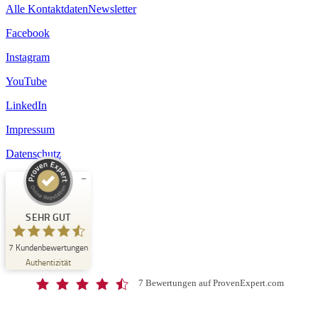
Alle Kontaktdaten
Newsletter
Facebook
Instagram
YouTube
LinkedIn
Impressum
Datenschutz
Kundenbewertungen und Erfahrungen zu
Schloss-Schule Kirchberg
SEHR GUT
SEHR GUT
7
Kundenbewertungen
%
100
Authentizität
Empfehlungen auf
ProvenExpert.com
5,00
/
4,67
7 Bewertungen auf ProvenExpert.com
7