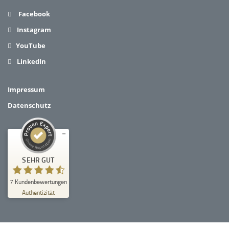
Facebook
Instagram
YouTube
LinkedIn
Impressum
Datenschutz
Kundenbewertungen und Erfahrungen zu
SEHR GUT
Schloss-Schule Kirchberg
SEHR GUT
7
Kundenbewertungen
%
100
Authentizität
Empfehlungen auf
ProvenExpert.com
5,00
/
4,67