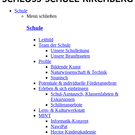
Schule
Menü schließen
Schule
Leitbild
Team der Schule
Unsere Schulleitung
Unsere Beauftragten
Profile
Bildende Kunst
Naturwissenschaft & Technik
Spanisch
Potentiale & individuelle Förderangebote
Erleben & sich einbringen
Schul-Austausch, Klassenfahrten &
Exkursionen
Schülerangebote
Lern- & Kulturwerkstatt
MINT
Informatik-Konzept
NawiPat
Hector Kinderakademie