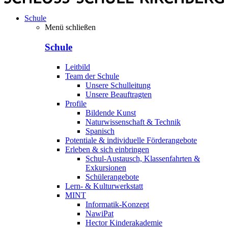
Schule
Menü schließen
Schule
Leitbild
Team der Schule
Unsere Schulleitung
Unsere Beauftragten
Profile
Bildende Kunst
Naturwissenschaft & Technik
Spanisch
Potentiale & individuelle Förderangebote
Erleben & sich einbringen
Schul-Austausch, Klassenfahrten &
Exkursionen
Schülerangebote
Lern- & Kulturwerkstatt
MINT
Informatik-Konzept
NawiPat
Hector Kinderakademie