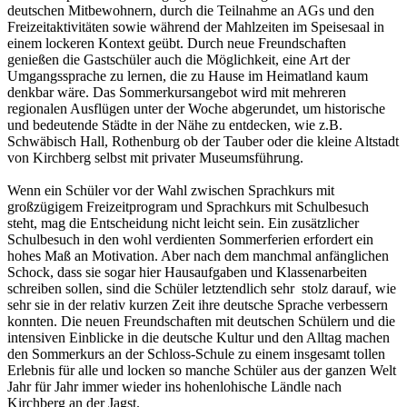
deutschen Mitbewohnern, durch die Teilnahme an AGs und den
Freizeitaktivitäten sowie während der Mahlzeiten im Speisesaal in
einem lockeren Kontext geübt. Durch neue Freundschaften
genießen die Gastschüler auch die Möglichkeit, eine Art der
Umgangssprache zu lernen, die zu Hause im Heimatland kaum
denkbar wäre. Das Sommerkursangebot wird mit mehreren
regionalen Ausflügen unter der Woche abgerundet, um historische
und bedeutende Städte in der Nähe zu entdecken, wie z.B.
Schwäbisch Hall, Rothenburg ob der Tauber oder die kleine Altstadt
von Kirchberg selbst mit privater Museumsführung.
Wenn ein Schüler vor der Wahl zwischen Sprachkurs mit
großzügigem Freizeitprogram und Sprachkurs mit Schulbesuch
steht, mag die Entscheidung nicht leicht sein. Ein zusätzlicher
Schulbesuch in den wohl verdienten Sommerferien erfordert ein
hohes Maß an Motivation. Aber nach dem manchmal anfänglichen
Schock, dass sie sogar hier Hausaufgaben und Klassenarbeiten
schreiben sollen, sind die Schüler letztendlich sehr stolz darauf, wie
sehr sie in der relativ kurzen Zeit ihre deutsche Sprache verbessern
konnten. Die neuen Freundschaften mit deutschen Schülern und die
intensiven Einblicke in die deutsche Kultur und den Alltag machen
den Sommerkurs an der Schloss-Schule zu einem insgesamt tollen
Erlebnis für alle und locken so manche Schüler aus der ganzen Welt
Jahr für Jahr immer wieder ins hohenlohische Ländle nach
Kirchberg an der Jagst.