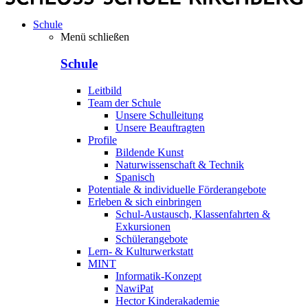
Schule
Menü schließen
Schule
Leitbild
Team der Schule
Unsere Schulleitung
Unsere Beauftragten
Profile
Bildende Kunst
Naturwissenschaft & Technik
Spanisch
Potentiale & individuelle Förderangebote
Erleben & sich einbringen
Schul-Austausch, Klassenfahrten &
Exkursionen
Schülerangebote
Lern- & Kulturwerkstatt
MINT
Informatik-Konzept
NawiPat
Hector Kinderakademie