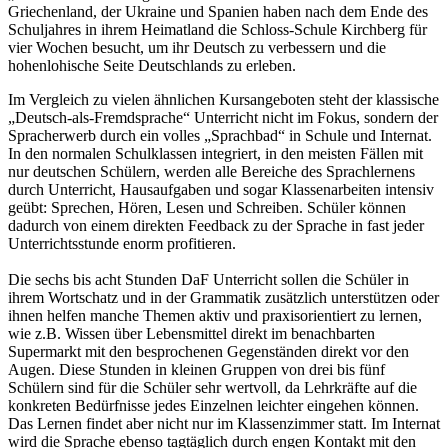
Griechenland, der Ukraine und Spanien haben nach dem Ende des
Schuljahres in ihrem Heimatland die Schloss-Schule Kirchberg für
vier Wochen besucht, um ihr Deutsch zu verbessern und die
hohenlohische Seite Deutschlands zu erleben.
Im Vergleich zu vielen ähnlichen Kursangeboten steht der klassische
„Deutsch-als-Fremdsprache“ Unterricht nicht im Fokus, sondern der
Spracherwerb durch ein volles „Sprachbad“ in Schule und Internat.
In den normalen Schulklassen integriert, in den meisten Fällen mit
nur deutschen Schülern, werden alle Bereiche des Sprachlernens
durch Unterricht, Hausaufgaben und sogar Klassenarbeiten intensiv
geübt: Sprechen, Hören, Lesen und Schreiben. Schüler können
dadurch von einem direkten Feedback zu der Sprache in fast jeder
Unterrichtsstunde enorm profitieren.
Die sechs bis acht Stunden DaF Unterricht sollen die Schüler in
ihrem Wortschatz und in der Grammatik zusätzlich unterstützen oder
ihnen helfen manche Themen aktiv und praxisorientiert zu lernen,
wie z.B. Wissen über Lebensmittel direkt im benachbarten
Supermarkt mit den besprochenen Gegenständen direkt vor den
Augen. Diese Stunden in kleinen Gruppen von drei bis fünf
Schülern sind für die Schüler sehr wertvoll, da Lehrkräfte auf die
konkreten Bedürfnisse jedes Einzelnen leichter eingehen können.
Das Lernen findet aber nicht nur im Klassenzimmer statt. Im Internat
wird die Sprache ebenso tagtäglich durch engen Kontakt mit den