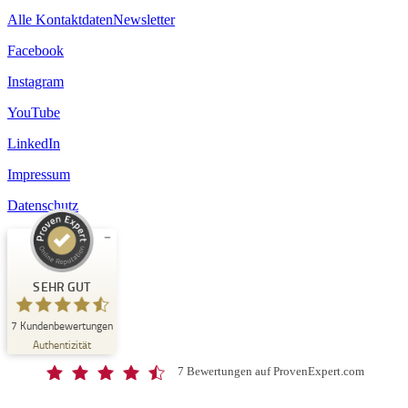
Alle Kontaktdaten
Newsletter
Facebook
Instagram
YouTube
LinkedIn
Impressum
Datenschutz
Kundenbewertungen und Erfahrungen zu
Schloss-Schule Kirchberg
SEHR GUT
SEHR GUT
7
Kundenbewertungen
%
100
Authentizität
Empfehlungen auf
ProvenExpert.com
5,00
/
4,67
7 Bewertungen auf ProvenExpert.com