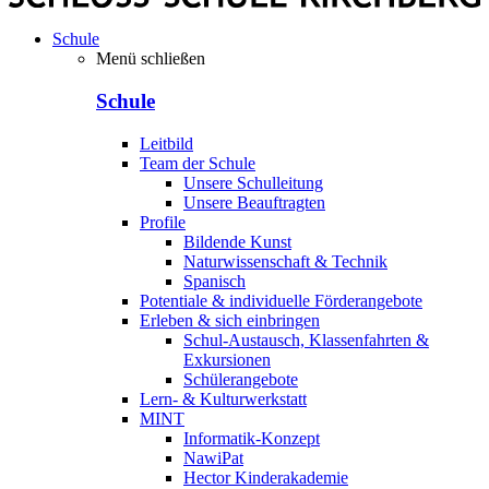
Schule
Menü schließen
Schule
Leitbild
Team der Schule
Unsere Schulleitung
Unsere Beauftragten
Profile
Bildende Kunst
Naturwissenschaft & Technik
Spanisch
Potentiale & individuelle Förderangebote
Erleben & sich einbringen
Schul-Austausch, Klassenfahrten &
Exkursionen
Schülerangebote
Lern- & Kulturwerkstatt
MINT
Informatik-Konzept
NawiPat
Hector Kinderakademie