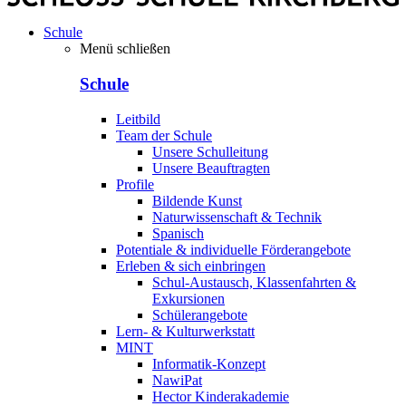
Schule
Menü schließen
Schule
Leitbild
Team der Schule
Unsere Schulleitung
Unsere Beauftragten
Profile
Bildende Kunst
Naturwissenschaft & Technik
Spanisch
Potentiale & individuelle Förderangebote
Erleben & sich einbringen
Schul-Austausch, Klassenfahrten &
Exkursionen
Schülerangebote
Lern- & Kulturwerkstatt
MINT
Informatik-Konzept
NawiPat
Hector Kinderakademie