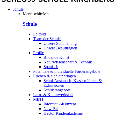
Schule
Menü schließen
Schule
Leitbild
Team der Schule
Unsere Schulleitung
Unsere Beauftragten
Profile
Bildende Kunst
Naturwissenschaft & Technik
Spanisch
Potentiale & individuelle Förderangebote
Erleben & sich einbringen
Schul-Austausch, Klassenfahrten &
Exkursionen
Schülerangebote
Lern- & Kulturwerkstatt
MINT
Informatik-Konzept
NawiPat
Hector Kinderakademie