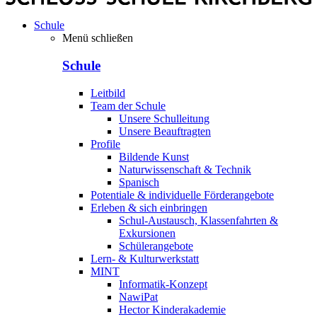
Schule
Menü schließen
Schule
Leitbild
Team der Schule
Unsere Schulleitung
Unsere Beauftragten
Profile
Bildende Kunst
Naturwissenschaft & Technik
Spanisch
Potentiale & individuelle Förderangebote
Erleben & sich einbringen
Schul-Austausch, Klassenfahrten &
Exkursionen
Schülerangebote
Lern- & Kulturwerkstatt
MINT
Informatik-Konzept
NawiPat
Hector Kinderakademie