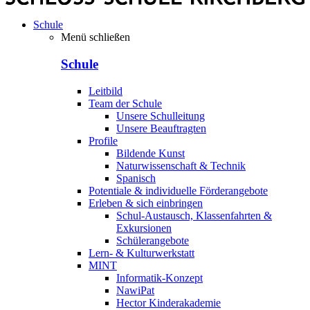
Schule
Menü schließen
Schule
Leitbild
Team der Schule
Unsere Schulleitung
Unsere Beauftragten
Profile
Bildende Kunst
Naturwissenschaft & Technik
Spanisch
Potentiale & individuelle Förderangebote
Erleben & sich einbringen
Schul-Austausch, Klassenfahrten &
Exkursionen
Schülerangebote
Lern- & Kulturwerkstatt
MINT
Informatik-Konzept
NawiPat
Hector Kinderakademie