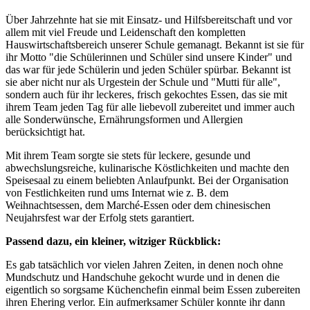
Über Jahrzehnte hat sie mit Einsatz- und Hilfsbereitschaft und vor
allem mit viel Freude und Leidenschaft den kompletten
Hauswirtschaftsbereich unserer Schule gemanagt. Bekannt ist sie für
ihr Motto "die Schülerinnen und Schüler sind unsere Kinder" und
das war für jede Schülerin und jeden Schüler spürbar. Bekannt ist
sie aber nicht nur als Urgestein der Schule und "Mutti für alle",
sondern auch für ihr leckeres, frisch gekochtes Essen, das sie mit
ihrem Team jeden Tag für alle liebevoll zubereitet und immer auch
alle Sonderwünsche, Ernährungsformen und Allergien
berücksichtigt hat.
Mit ihrem Team sorgte sie stets für leckere, gesunde und
abwechslungsreiche, kulinarische Köstlichkeiten und machte den
Speisesaal zu einem beliebten Anlaufpunkt. Bei der Organisation
von Festlichkeiten rund ums Internat wie z. B. dem
Weihnachtsessen, dem Marché-Essen oder dem chinesischen
Neujahrsfest war der Erfolg stets garantiert.
Passend dazu, ein kleiner, witziger Rückblick:
Es gab tatsächlich vor vielen Jahren Zeiten, in denen noch ohne
Mundschutz und Handschuhe gekocht wurde und in denen die
eigentlich so sorgsame Küchenchefin einmal beim Essen zubereiten
ihren Ehering verlor. Ein aufmerksamer Schüler konnte ihr dann