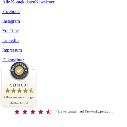
Alle Kontaktdaten
Newsletter
Facebook
Instagram
YouTube
LinkedIn
Impressum
Datenschutz
Kundenbewertungen und Erfahrungen zu
Schloss-Schule Kirchberg
SEHR GUT
SEHR GUT
7
Kundenbewertungen
%
100
Authentizität
Empfehlungen auf
ProvenExpert.com
5,00
/
4,67
7 Bewertungen auf ProvenExpert.com
7