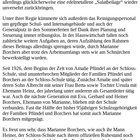
allerdings glücklicherweise eine edelmetallene „Salatbeilage“ wieder
unversehrt zurückbringen.
Unter ihrer Regie kümmerte sich außerdem das Reinigungspersonal
um gepflegte Schul- und Internatsgebäude und auch der
Generalputz in den Sommerferien lief Dank ihrer Planung und
Steuerung immer reibungslos. In der Hauswirtschaft fallen noch
zahlreiche weitere Aufgaben an, deren Aufzählung den Rahmen
dieses Beitrags allerdings sprengen würde, durch Marianne
Borchers aber trotz des Arbeitsumfangs stets wie am Schnürchen
bewerkstelligt wurden.
Seit 1926, dem Beginn der Zeit von Amalie Pfündel an der Schloss-
Schule, sind ununterbrochen Mitglieder der Familien Pfündel und
Borchers an der Schloss-Schule tätig. Zunächst Amalie und später
deren Sohn Albrecht mit seiner Frau Berta sowie Tochter Ursula mit
Ehemann Heinz, der jahrelang unter anderem als Gesamtleiter tätig
war. Auch die nächste Generation mit Eva, Gerhard und Heiner
Borchers, Ehemann von Marianne, blieben mit der Schule
verbunden. Fast die Hälfte der bisher 95jährigen Schulzugehörigkeit
der Familien Pfündel und Borchers hat somit auch Marianne
Borchers mitgeprägt.
Es freut uns sehr, dass Marianne Borchers, wie auch ihr Mann
Heiner, der Schloss-Schule nach ihrem offiziellen Ruhestand noch