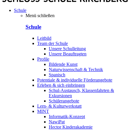
Schule
Menü schließen
Schule
Leitbild
Team der Schule
Unsere Schulleitung
Unsere Beauftragten
Profile
Bildende Kunst
Naturwissenschaft & Technik
Spanisch
Potentiale & individuelle Förderangebote
Erleben & sich einbringen
Schul-Austausch, Klassenfahrten &
Exkursionen
Schülerangebote
Lern- & Kulturwerkstatt
MINT
Informatik-Konzept
NawiPat
Hector Kinderakademie