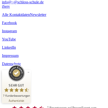
info@~@schloss-schule.de
iServ
Alle Kontaktdaten
Newsletter
Facebook
Instagram
YouTube
LinkedIn
Impressum
Datenschutz
Kundenbewertungen und Erfahrungen zu
Schloss-Schule Kirchberg
SEHR GUT
SEHR GUT
7
Kundenbewertungen
%
100
Authentizität
Empfehlungen auf
ProvenExpert.com
5,00
/
4,67
7 Bewertungen auf ProvenExpert.com