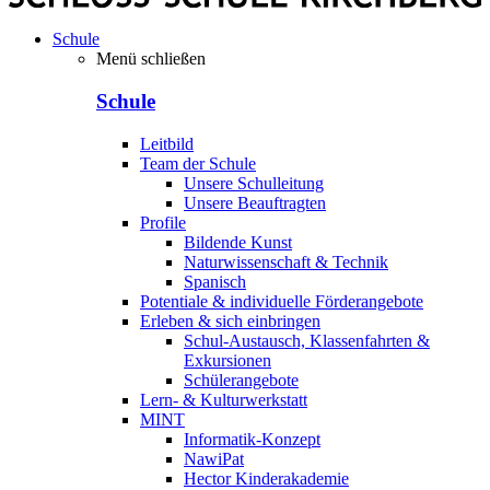
Schule
Menü schließen
Schule
Leitbild
Team der Schule
Unsere Schulleitung
Unsere Beauftragten
Profile
Bildende Kunst
Naturwissenschaft & Technik
Spanisch
Potentiale & individuelle Förderangebote
Erleben & sich einbringen
Schul-Austausch, Klassenfahrten &
Exkursionen
Schülerangebote
Lern- & Kulturwerkstatt
MINT
Informatik-Konzept
NawiPat
Hector Kinderakademie