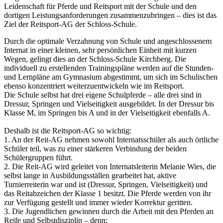
Leidenschaft für Pferde und Reitsport mit der Schule und den
dortigen Leistungsanforderungen zusammenzubringen – dies ist das
Ziel der Reitsport-AG der Schloss-Schule.
Durch die optimale Verzahnung von Schule und angeschlossenem
Internat in einer kleinen, sehr persönlichen Einheit mit kurzen
Wegen, gelingt dies an der Schloss-Schule Kirchberg. Die
individuell zu erstellenden Trainingspläne werden auf die Stunden-
und Lernpläne am Gymnasium abgestimmt, um sich im Schulischen
ebenso konzentriert weiterzuentwickeln wie im Reitsport.
Die Schule selbst hat drei eigene Schulpferde – alle drei sind in
Dressur, Springen und Vielseitigkeit ausgebildet. In der Dressur bis
Klasse M, im Springen bis A und in der Vielseitigkeit ebenfalls A.
Deshalb ist die Reitsport-AG so wichtig:
1. An der Reit-AG nehmen sowohl Internatsschüler als auch örtliche
Schüler teil, was zu einer stärkeren Verbindung der beiden
Schülergruppen führt.
2. Die Reit-AG wird geleitet von Internatsleiterin Melanie Wies, die
selbst lange in Ausbildungsställen gearbeitet hat, aktive
Turnierreiterin war und ist (Dressur, Springen, Vielseitigkeit) und
das Reitabzeichen der Klasse 1 besitzt. Die Pferde werden von ihr
zur Verfügung gestellt und immer wieder Korrektur geritten.
3. Die Jugendlichen gewinnen durch die Arbeit mit den Pferden an
Reife und Selbstdisziplin – denn: