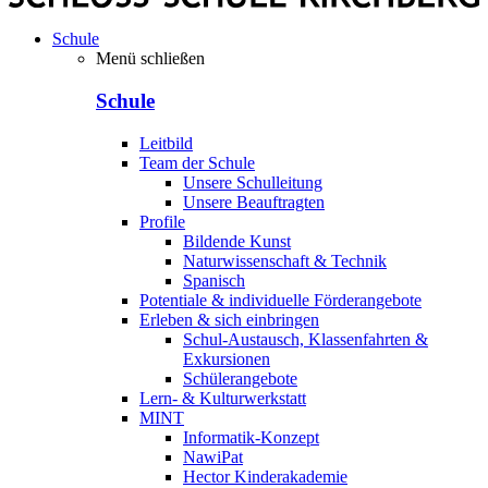
Schule
Menü schließen
Schule
Leitbild
Team der Schule
Unsere Schulleitung
Unsere Beauftragten
Profile
Bildende Kunst
Naturwissenschaft & Technik
Spanisch
Potentiale & individuelle Förderangebote
Erleben & sich einbringen
Schul-Austausch, Klassenfahrten &
Exkursionen
Schülerangebote
Lern- & Kulturwerkstatt
MINT
Informatik-Konzept
NawiPat
Hector Kinderakademie