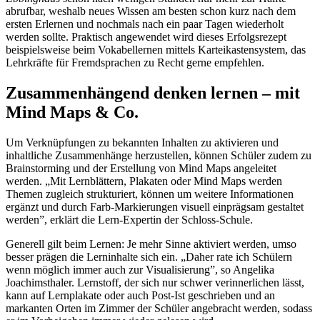
abrufbar, weshalb neues Wissen am besten schon kurz nach dem
ersten Erlernen und nochmals nach ein paar Tagen wiederholt
werden sollte. Praktisch angewendet wird dieses Erfolgsrezept
beispielsweise beim Vokabellernen mittels Karteikastensystem, das
Lehrkräfte für Fremdsprachen zu Recht gerne empfehlen.
Zusammenhängend denken lernen – mit
Mind Maps & Co.
Um Verknüpfungen zu bekannten Inhalten zu aktivieren und
inhaltliche Zusammenhänge herzustellen, können Schüler zudem zu
Brainstorming und der Erstellung von Mind Maps angeleitet
werden. „Mit Lernblättern, Plakaten oder Mind Maps werden
Themen zugleich strukturiert, können um weitere Informationen
ergänzt und durch Farb-Markierungen visuell einprägsam gestaltet
werden”, erklärt die Lern-Expertin der Schloss-Schule.
Generell gilt beim Lernen: Je mehr Sinne aktiviert werden, umso
besser prägen die Lerninhalte sich ein. „Daher rate ich Schülern
wenn möglich immer auch zur Visualisierung”, so Angelika
Joachimsthaler. Lernstoff, der sich nur schwer verinnerlichen lässt,
kann auf Lernplakate oder auch Post-Ist geschrieben und an
markanten Orten im Zimmer der Schüler angebracht werden, sodass