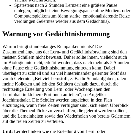
Spätestens nach 2 Stunden Lernzeit eine größere Pause
einlegen, möglichst eine Bewegungspause ohne Medien- oder
Computerspielkonsum (denn starke, emotionalisierende Reize
verdrängen Gelerntes wieder aus dem Gedächtnis).
Warnung vor Gedächtnishemmung
Warum bringt stundenlanges Reinpauken nichts? Die
Zusammenhänge aus der Lern- und Gedächtnisforschung sind den
meisten Schülern nicht bewusst. Daher sollte ihnen, vielleicht auch
im Biologieunterricht, erklärt werden, dass nach mehr als 2 Stunden
ohne Pause eine Gedächtnishemmung eintreten kann. Dabei
überlagert zu schnell und zu viel hintereinander gelernter Stoff das
vorab Gelernte. „Bei viel Lernstoff, z. B. für Schulaufgaben, raten
meine Kollegen und ich den Schülern deshalb dazu, durch die
rechtzeitige Erstellung von Lern- oder Wochenplänen den
Lerninhalt in kleinere Portionen aufteilen”, so Angelika
Joachimsthaler. Die Schüler werden angeleitet, in den Plan
einzutragen, wann freie Zeiten verfügbar sind, sich einen Überblick
über die Themenblöcke zu verschaffen, die gelernt werden sollten,
und die Lerneinheiten sowie das Wiederholen von bereits Gelerntem
auf die freien Zeiten zu verteilen.
Und:
Lerntechniken wie die Erstellung von Lern- oder