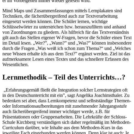
er im Vorbeigehen immer wieder gelesen wird.
Mind Maps und Zusammenfassungen mittels Lernplakaten sind
Techniken, die fächerübergreifend auch zur Textverarbeitung
eingesetzt werden können. Die Schüler lernen, wichtige
Schlüsselwörter zu unterstrichen bzw. herauszufiltern und anhand
von Zuordnungen zu gliedern. Als hilfreich für das Textverständnis
gilt auch das Stellen eigener W-Fragen, bevor die Schüler einen Text
im Detail lesen. „Wer?”, „Wann?” und „Was?” können insbesondere
durch die Fragen „Was weiß ich schon zum Thema?“ und „Welches
neue Wissen erhalte ich aus dem Text?” ergänzt werden. Ziel ist das
aufmerksamere Lesen eines Textes und das schnellere Erfassen des
Wesentlichen.
Lernmethodik – Teil des Unterrichts…?
„Erfahrungsgemäß fließt die Integration solcher Lernstrategien oft
in den Deutschunterricht mit ein”, sagt Angelika Joachimsthaler. Zu
bedenken sei aber, dass Lernkompetenz und selbstständige Themen-
oder Informationsaufbereitungen mit zunehmender Jahrgangsstufe
auch fächerübergreifend immer wichtiger werde, z.B. für
Präsentationen oder Gruppenarbeiten. Die Lehrkräfte der Schloss-
Schule Kirchberg verständigen sich daher regelmäßig im Methoden-
Curriculum darüber, wie Inhalte aus dem Methoden-Kurs in das
jeweilige Fach eingebunden werden können. Denn klar ist auch: Je