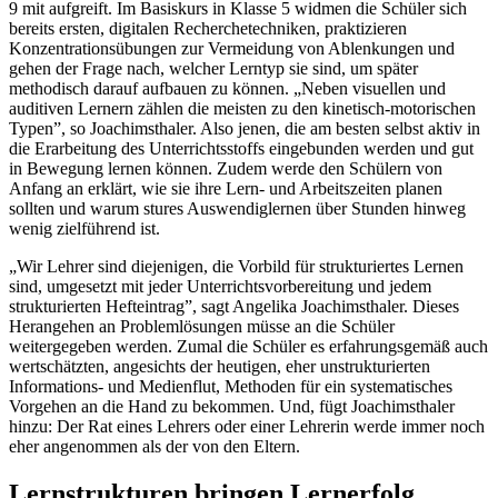
9 mit aufgreift. Im Basiskurs in Klasse 5 widmen die Schüler sich
bereits ersten, digitalen Recherchetechniken, praktizieren
Konzentrationsübungen zur Vermeidung von Ablenkungen und
gehen der Frage nach, welcher Lerntyp sie sind, um später
methodisch darauf aufbauen zu können. „Neben visuellen und
auditiven Lernern zählen die meisten zu den kinetisch-motorischen
Typen”, so Joachimsthaler. Also jenen, die am besten selbst aktiv in
die Erarbeitung des Unterrichtsstoffs eingebunden werden und gut
in Bewegung lernen können. Zudem werde den Schülern von
Anfang an erklärt, wie sie ihre Lern- und Arbeitszeiten planen
sollten und warum stures Auswendiglernen über Stunden hinweg
wenig zielführend ist.
„Wir Lehrer sind diejenigen, die Vorbild für strukturiertes Lernen
sind, umgesetzt mit jeder Unterrichtsvorbereitung und jedem
strukturierten Hefteintrag”, sagt Angelika Joachimsthaler. Dieses
Herangehen an Problemlösungen müsse an die Schüler
weitergegeben werden. Zumal die Schüler es erfahrungsgemäß auch
wertschätzten, angesichts der heutigen, eher unstrukturierten
Informations- und Medienflut, Methoden für ein systematisches
Vorgehen an die Hand zu bekommen. Und, fügt Joachimsthaler
hinzu: Der Rat eines Lehrers oder einer Lehrerin werde immer noch
eher angenommen als der von den Eltern.
Lernstrukturen bringen Lernerfolg