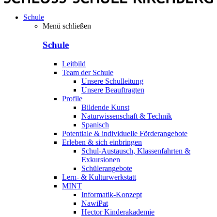
Schule
Menü schließen
Schule
Leitbild
Team der Schule
Unsere Schulleitung
Unsere Beauftragten
Profile
Bildende Kunst
Naturwissenschaft & Technik
Spanisch
Potentiale & individuelle Förderangebote
Erleben & sich einbringen
Schul-Austausch, Klassenfahrten &
Exkursionen
Schülerangebote
Lern- & Kulturwerkstatt
MINT
Informatik-Konzept
NawiPat
Hector Kinderakademie