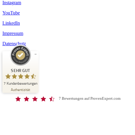
Instagram
YouTube
LinkedIn
Impressum
Datenschutz
Kundenbewertungen und Erfahrungen zu
Schloss-Schule Kirchberg
SEHR GUT
SEHR GUT
7
Kundenbewertungen
%
100
Authentizität
Empfehlungen auf
ProvenExpert.com
5,00
/
4,67
7 Bewertungen auf ProvenExpert.com
7
Bewertungen auf ProvenExpert.com
Blick aufs ProvenExpert-Profil werfen