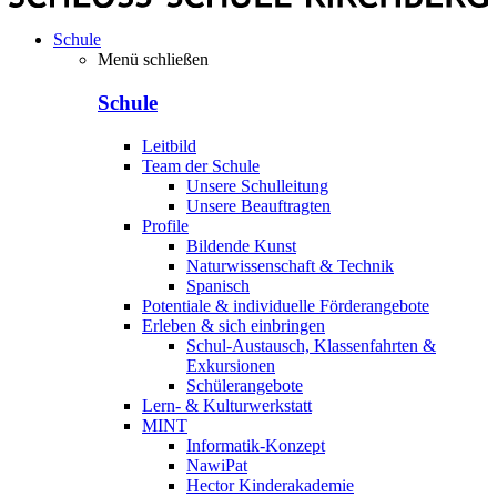
Schule
Menü schließen
Schule
Leitbild
Team der Schule
Unsere Schulleitung
Unsere Beauftragten
Profile
Bildende Kunst
Naturwissenschaft & Technik
Spanisch
Potentiale & individuelle Förderangebote
Erleben & sich einbringen
Schul-Austausch, Klassenfahrten &
Exkursionen
Schülerangebote
Lern- & Kulturwerkstatt
MINT
Informatik-Konzept
NawiPat
Hector Kinderakademie