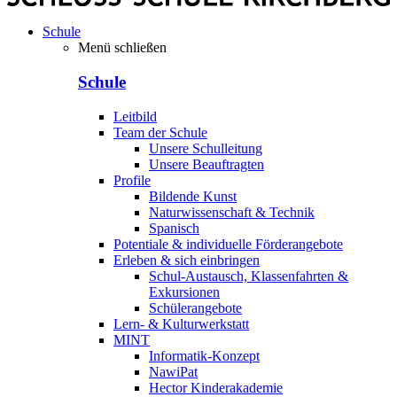
Schule
Menü schließen
Schule
Leitbild
Team der Schule
Unsere Schulleitung
Unsere Beauftragten
Profile
Bildende Kunst
Naturwissenschaft & Technik
Spanisch
Potentiale & individuelle Förderangebote
Erleben & sich einbringen
Schul-Austausch, Klassenfahrten &
Exkursionen
Schülerangebote
Lern- & Kulturwerkstatt
MINT
Informatik-Konzept
NawiPat
Hector Kinderakademie