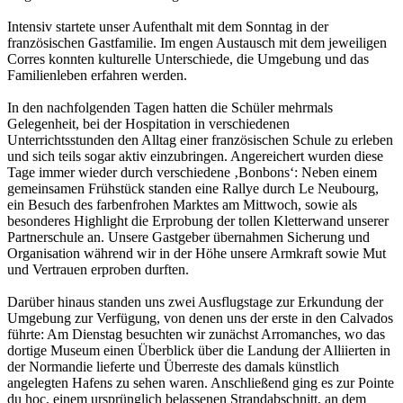
Intensiv startete unser Aufenthalt mit dem Sonntag in der
französischen Gastfamilie. Im engen Austausch mit dem jeweiligen
Corres konnten kulturelle Unterschiede, die Umgebung und das
Familienleben erfahren werden.
In den nachfolgenden Tagen hatten die Schüler mehrmals
Gelegenheit, bei der Hospitation in verschiedenen
Unterrichtsstunden den Alltag einer französischen Schule zu erleben
und sich teils sogar aktiv einzubringen. Angereichert wurden diese
Tage immer wieder durch verschiedene ‚Bonbons‘: Neben einem
gemeinsamen Frühstück standen eine Rallye durch Le Neubourg,
ein Besuch des farbenfrohen Marktes am Mittwoch, sowie als
besonderes Highlight die Erprobung der tollen Kletterwand unserer
Partnerschule an. Unsere Gastgeber übernahmen Sicherung und
Organisation während wir in der Höhe unsere Armkraft sowie Mut
und Vertrauen erproben durften.
Darüber hinaus standen uns zwei Ausflugstage zur Erkundung der
Umgebung zur Verfügung, von denen uns der erste in den Calvados
führte: Am Dienstag besuchten wir zunächst Arromanches, wo das
dortige Museum einen Überblick über die Landung der Alliierten in
der Normandie lieferte und Überreste des damals künstlich
angelegten Hafens zu sehen waren. Anschließend ging es zur Pointe
du hoc, einem ursprünglich belassenen Strandabschnitt, an dem