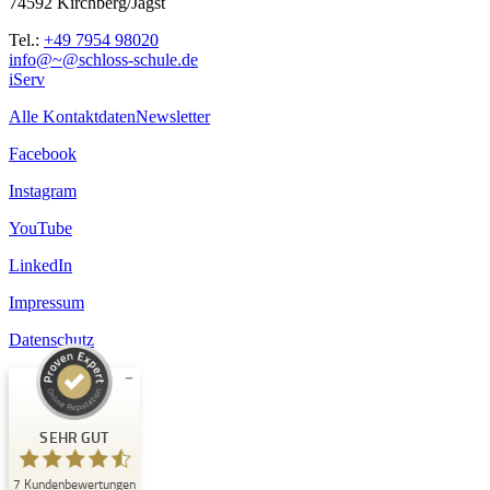
74592 Kirchberg/Jagst
Tel.:
+49 7954 98020
info@~@schloss-schule.de
iServ
Alle Kontaktdaten
Newsletter
Facebook
Instagram
YouTube
LinkedIn
Impressum
Datenschutz
Kundenbewertungen und Erfahrungen zu
Schloss-Schule Kirchberg
SEHR GUT
SEHR GUT
7
Kundenbewertungen
%
100