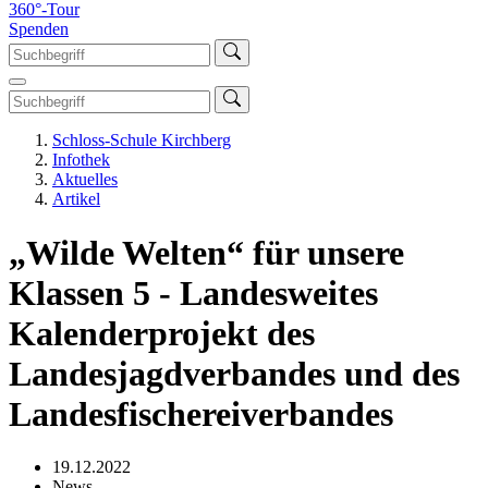
360°-Tour
Spenden
Schloss-Schule Kirchberg
Infothek
Aktuelles
Artikel
„Wilde Welten“ für unsere
Klassen 5 - Landesweites
Kalenderprojekt des
Landesjagdverbandes und des
Landesfischereiverbandes
19.12.2022
News