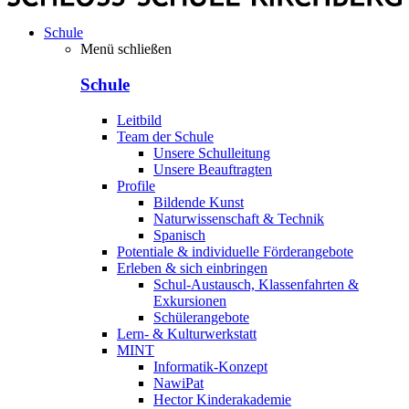
Schule
Menü schließen
Schule
Leitbild
Team der Schule
Unsere Schulleitung
Unsere Beauftragten
Profile
Bildende Kunst
Naturwissenschaft & Technik
Spanisch
Potentiale & individuelle Förderangebote
Erleben & sich einbringen
Schul-Austausch, Klassenfahrten &
Exkursionen
Schülerangebote
Lern- & Kulturwerkstatt
MINT
Informatik-Konzept
NawiPat
Hector Kinderakademie