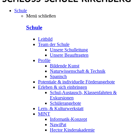
Schule
Menü schließen
Schule
Leitbild
Team der Schule
Unsere Schulleitung
Unsere Beauftragten
Profile
Bildende Kunst
Naturwissenschaft & Technik
Spanisch
Potentiale & individuelle Förderangebote
Erleben & sich einbringen
Schul-Austausch, Klassenfahrten &
Exkursionen
Schülerangebote
Lern- & Kulturwerkstatt
MINT
Informatik-Konzept
NawiPat
Hector Kinderakademie