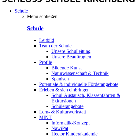
Schule
Menü schließen
Schule
Leitbild
Team der Schule
Unsere Schulleitung
Unsere Beauftragten
Profile
Bildende Kunst
Naturwissenschaft & Technik
Spanisch
Potentiale & individuelle Förderangebote
Erleben & sich einbringen
Schul-Austausch, Klassenfahrten &
Exkursionen
Schülerangebote
Lern- & Kulturwerkstatt
MINT
Informatik-Konzept
NawiPat
Hector Kinderakademie