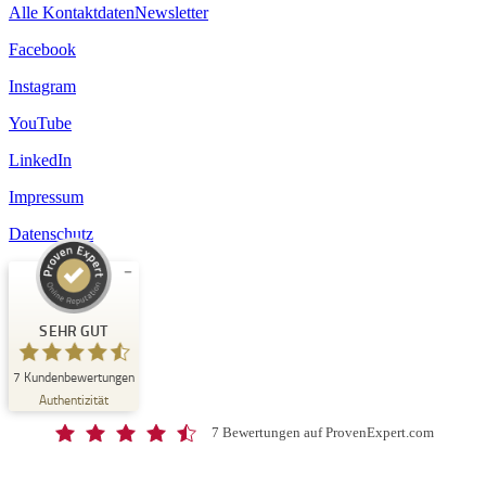
Alle Kontaktdaten
Newsletter
Facebook
Instagram
YouTube
LinkedIn
Impressum
Datenschutz
Kundenbewertungen und Erfahrungen zu
Schloss-Schule Kirchberg
SEHR GUT
SEHR GUT
7
Kundenbewertungen
%
100
Authentizität
Empfehlungen auf
ProvenExpert.com
5,00
/
4,67
7 Bewertungen auf ProvenExpert.com
7