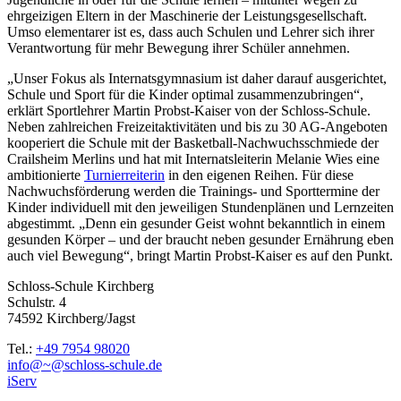
ehrgeizigen Eltern in der Maschinerie der Leistungsgesellschaft.
Umso elementarer ist es, dass auch Schulen und Lehrer sich ihrer
Verantwortung für mehr Bewegung ihrer Schüler annehmen.
„Unser Fokus als Internatsgymnasium ist daher darauf ausgerichtet,
Schule und Sport für die Kinder optimal zusammenzubringen“,
erklärt Sportlehrer Martin Probst-Kaiser von der Schloss-Schule.
Neben zahlreichen Freizeitaktivitäten und bis zu 30 AG-Angeboten
kooperiert die Schule mit der Basketball-Nachwuchsschmiede der
Crailsheim Merlins und hat mit Internatsleiterin Melanie Wies eine
ambitionierte
Turnierreiterin
in den eigenen Reihen. Für diese
Nachwuchsförderung werden die Trainings- und Sporttermine der
Kinder individuell mit den jeweiligen Stundenplänen und Lernzeiten
abgestimmt. „Denn ein gesunder Geist wohnt bekanntlich in einem
gesunden Körper – und der braucht neben gesunder Ernährung eben
auch viel Bewegung“, bringt Martin Probst-Kaiser es auf den Punkt.
Schloss-Schule Kirchberg
Schulstr. 4
74592 Kirchberg/Jagst
Tel.:
+49 7954 98020
info@~@schloss-schule.de
iServ