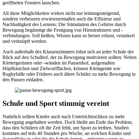
geöffneten Fensters lauschen.
All diese Möglichkeiten wirken nicht nur leistungssteigernd,
sondern verbessern erwiesenermaßen auch die Effizienz und
Nachhaltigkeit des Lernens: Die Stimulation des Gehirns durch
Bewegung begünstigt die Festigung von Hirnstrukturen und -
verbindungen. Soll heißen, Wissen kann so besser erfasst, verankert
und verknüpft werden.
Auch außerhalb des Klassenzimmers lohnt sich an jeder Schule der
Blick auf den Schulhof, der zu Bewegung motivieren sollten: Neben
Klettergerüsten oder -wänden im Pausenhof, aufgemalten
Hüpfkästchen und Zielwurfflächen, können Kleingeräte wie
Rugbybälle oder Frisbees auch ältere Schüler zu mehr Bewegung in
den Pausen einladen.
Schule und Sport stimmig vereint
Natürlich sollten Kinder auch nach Unterrichtsschluss zu mehr
Bewegung angehalten werden. Doch bleibt am Ende das Problem,
dass den Schülern oft die Zeit fehlt, um Sport zu treiben. Studien
kommen auf teils 40 Stunden pro Woche, an welchen Kinder und
Jugendliche in oder für die Schule lernen – mitunter wegen zu