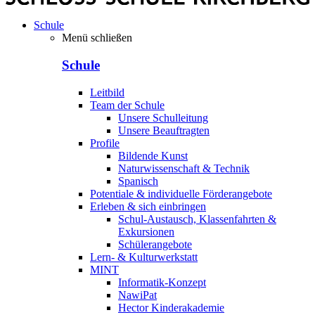
Schule
Menü schließen
Schule
Leitbild
Team der Schule
Unsere Schulleitung
Unsere Beauftragten
Profile
Bildende Kunst
Naturwissenschaft & Technik
Spanisch
Potentiale & individuelle Förderangebote
Erleben & sich einbringen
Schul-Austausch, Klassenfahrten &
Exkursionen
Schülerangebote
Lern- & Kulturwerkstatt
MINT
Informatik-Konzept
NawiPat
Hector Kinderakademie