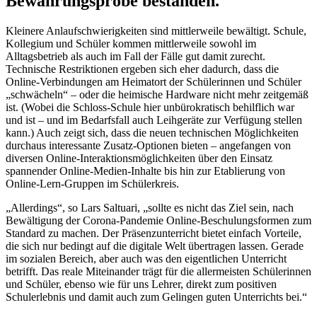
Bewährungsprobe bestanden.
Kleinere Anlaufschwierigkeiten sind mittlerweile bewältigt. Schule,
Kollegium und Schüler kommen mittlerweile sowohl im
Alltagsbetrieb als auch im Fall der Fälle gut damit zurecht.
Technische Restriktionen ergeben sich eher dadurch, dass die
Online-Verbindungen am Heimatort der Schülerinnen und Schüler
„schwächeln“ – oder die heimische Hardware nicht mehr zeitgemäß
ist. (Wobei die Schloss-Schule hier unbürokratisch behilflich war
und ist – und im Bedarfsfall auch Leihgeräte zur Verfügung stellen
kann.) Auch zeigt sich, dass die neuen technischen Möglichkeiten
durchaus interessante Zusatz-Optionen bieten – angefangen von
diversen Online-Interaktionsmöglichkeiten über den Einsatz
spannender Online-Medien-Inhalte bis hin zur Etablierung von
Online-Lern-Gruppen im Schülerkreis.
„Allerdings“, so Lars Saltuari, „sollte es nicht das Ziel sein, nach
Bewältigung der Corona-Pandemie Online-Beschulungsformen zum
Standard zu machen. Der Präsenzunterricht bietet einfach Vorteile,
die sich nur bedingt auf die digitale Welt übertragen lassen. Gerade
im sozialen Bereich, aber auch was den eigentlichen Unterricht
betrifft. Das reale Miteinander trägt für die allermeisten Schülerinnen
und Schüler, ebenso wie für uns Lehrer, direkt zum positiven
Schulerlebnis und damit auch zum Gelingen guten Unterrichts bei.“