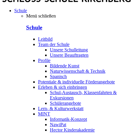
Schule
Menü schließen
Schule
Leitbild
Team der Schule
Unsere Schulleitung
Unsere Beauftragten
Profile
Bildende Kunst
Naturwissenschaft & Technik
Spanisch
Potentiale & individuelle Förderangebote
Erleben & sich einbringen
Schul-Austausch, Klassenfahrten &
Exkursionen
Schülerangebote
Lern- & Kulturwerkstatt
MINT
Informatik-Konzept
NawiPat
Hector Kinderakademie