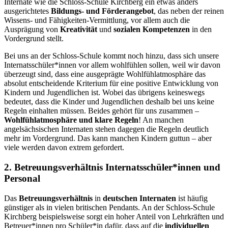
Internate wie die Schloss-Schule Kirchberg ein etwas anders
ausgerichtetes
Bildungs- und Förderangebot
, das neben der reinen
Wissens- und Fähigkeiten-Vermittlung, vor allem auch die
Ausprägung von
Kreativität
und
sozialen Kompetenzen
in den
Vordergrund stellt.
Bei uns an der Schloss-Schule kommt noch hinzu, dass sich unsere
Internatsschüler*innen vor allem wohlfühlen sollen, weil wir davon
überzeugt sind, dass eine ausgeprägte Wohlfühlatmosphäre das
absolut entscheidende Kriterium für eine positive Entwicklung von
Kindern und Jugendlichen ist. Wobei das übrigens keineswegs
bedeutet, dass die Kinder und Jugendlichen deshalb bei uns keine
Regeln einhalten müssen. Beides gehört für uns zusammen –
Wohlfühlatmosphäre und klare Regeln
! An manchen
angelsächsischen Internaten stehen dagegen die Regeln deutlich
mehr im Vordergrund. Das kann manchen Kindern guttun – aber
viele werden davon extrem gefordert.
2. Betreuungsverhältnis Internatsschüler*innen und
Personal
Das
Betreuungsverhältnis
in
deutschen Internaten
ist häufig
günstiger als in vielen britischen Pendants. An der Schloss-Schule
Kirchberg beispielsweise sorgt ein hoher Anteil von Lehrkräften und
Betreuer*innen pro Schüler*in dafür, dass auf die
individuellen