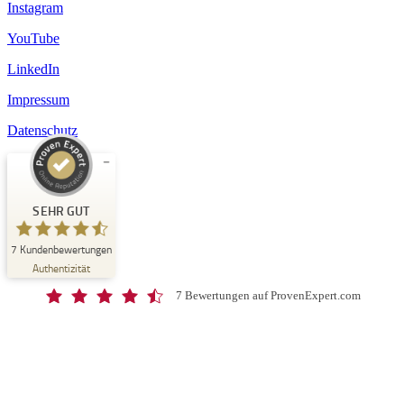
Instagram
YouTube
LinkedIn
Impressum
Datenschutz
Kundenbewertungen und Erfahrungen zu
Schloss-Schule Kirchberg
SEHR GUT
SEHR GUT
7
Kundenbewertungen
%
100
Authentizität
Empfehlungen auf
ProvenExpert.com
5,00
/
4,67
7 Bewertungen auf ProvenExpert.com
7
Bewertungen auf ProvenExpert.com
Blick aufs ProvenExpert-Profil werfen