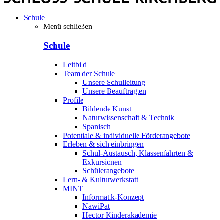
Schule
Menü schließen
Schule
Leitbild
Team der Schule
Unsere Schulleitung
Unsere Beauftragten
Profile
Bildende Kunst
Naturwissenschaft & Technik
Spanisch
Potentiale & individuelle Förderangebote
Erleben & sich einbringen
Schul-Austausch, Klassenfahrten &
Exkursionen
Schülerangebote
Lern- & Kulturwerkstatt
MINT
Informatik-Konzept
NawiPat
Hector Kinderakademie