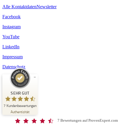
Alle Kontaktdaten
Newsletter
Facebook
Instagram
YouTube
LinkedIn
Impressum
Datenschutz
Kundenbewertungen und Erfahrungen zu
Schloss-Schule Kirchberg
SEHR GUT
SEHR GUT
7
Kundenbewertungen
%
100
Authentizität
Empfehlungen auf
ProvenExpert.com
5,00
/
4,67
7 Bewertungen auf ProvenExpert.com