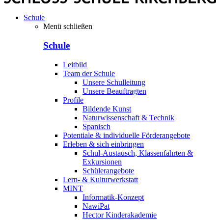
Schule
Menü schließen
Schule
Leitbild
Team der Schule
Unsere Schulleitung
Unsere Beauftragten
Profile
Bildende Kunst
Naturwissenschaft & Technik
Spanisch
Potentiale & individuelle Förderangebote
Erleben & sich einbringen
Schul-Austausch, Klassenfahrten &
Exkursionen
Schülerangebote
Lern- & Kulturwerkstatt
MINT
Informatik-Konzept
NawiPat
Hector Kinderakademie