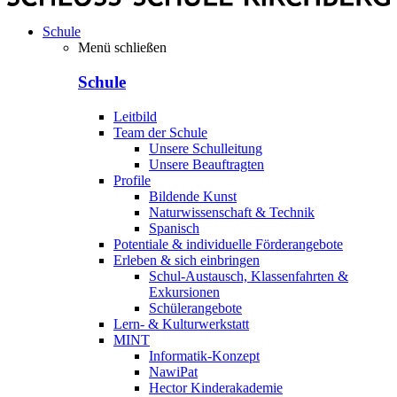
Schule
Menü schließen
Schule
Leitbild
Team der Schule
Unsere Schulleitung
Unsere Beauftragten
Profile
Bildende Kunst
Naturwissenschaft & Technik
Spanisch
Potentiale & individuelle Förderangebote
Erleben & sich einbringen
Schul-Austausch, Klassenfahrten &
Exkursionen
Schülerangebote
Lern- & Kulturwerkstatt
MINT
Informatik-Konzept
NawiPat
Hector Kinderakademie