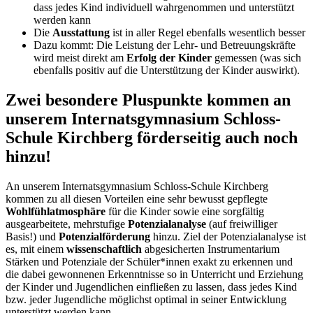
dass jedes Kind individuell wahrgenommen und unterstützt
werden kann
Die
Ausstattung
ist in aller Regel ebenfalls wesentlich besser
Dazu kommt: Die Leistung der Lehr- und Betreuungskräfte
wird meist direkt am
Erfolg der Kinder
gemessen (was sich
ebenfalls positiv auf die Unterstützung der Kinder auswirkt).
Zwei besondere Pluspunkte kommen an
unserem Internatsgymnasium Schloss-
Schule Kirchberg förderseitig auch noch
hinzu!
An unserem Internatsgymnasium Schloss-Schule Kirchberg
kommen zu all diesen Vorteilen eine sehr bewusst gepflegte
Wohlfühlatmosphäre
für die Kinder sowie eine sorgfältig
ausgearbeitete, mehrstufige
Potenzialanalyse
(auf freiwilliger
Basis!) und
Potenzialförderung
hinzu. Ziel der Potenzialanalyse ist
es, mit einem
wissenschaftlich
abgesicherten Instrumentarium
Stärken und Potenziale der Schüler*innen exakt zu erkennen und
die dabei gewonnenen Erkenntnisse so in Unterricht und Erziehung
der Kinder und Jugendlichen einfließen zu lassen, dass jedes Kind
bzw. jeder Jugendliche möglichst optimal in seiner Entwicklung
unterstützt werden kann.