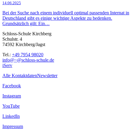
14.06.2025
Bei der Suche nach einem individuell optimal passenden Internat in
Deutschland gibt es einige wichtige Aspekte zu bedenken.
Grundsätzlich gilt: Ein…
Schloss-Schule Kirchberg
Schulstr. 4
74592 Kirchberg/Jagst
Tel.:
+49 7954 98020
info@~@schloss-schule.de
iServ
Alle Kontaktdaten
Newsletter
Facebook
Instagram
YouTube
LinkedIn
Impressum