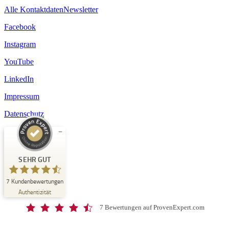
Alle Kontaktdaten
Newsletter
Facebook
Instagram
YouTube
LinkedIn
Impressum
Datenschutz
Kundenbewertungen und Erfahrungen zu
Schloss-Schule Kirchberg
SEHR GUT
SEHR GUT
7
Kundenbewertungen
%
100
Authentizität
Empfehlungen auf
ProvenExpert.com
5,00
/
4,67
7 Bewertungen auf ProvenExpert.com
7