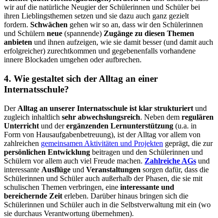
wir auf die natürliche Neugier der Schülerinnen und Schüler bei
ihren Lieblingsthemen setzen und sie dazu auch ganz gezielt
fordern.
Schwächen
gehen wir so an, dass wir den Schülerinnen
und Schülern
neue
(spannende)
Zugänge zu diesen Themen
anbieten
und ihnen aufzeigen, wie sie damit besser (und damit auch
erfolgreicher) zurechtkommen und gegebenenfalls vorhandene
innere Blockaden umgehen oder aufbrechen.
4. Wie gestaltet sich der Alltag an einer
Internatsschule?
Der
Alltag an unserer Internatsschule ist klar strukturiert
und
zugleich inhaltlich
sehr abwechslungsreich
. Neben dem
regulären
Unterricht
und der
ergänzenden Lernunterstützung
(u.a. in
Form von Hausaufgabenbetreuung), ist der Alltag vor allem von
zahlreichen
gemeinsamen Aktivitäten und Projekten
geprägt, die zur
persönlichen Entwicklung
beitragen und den Schülerinnen und
Schülern vor allem auch viel Freude machen.
Zahlreiche AGs
und
interessante
Ausflüge
und
Veranstaltungen
sorgen dafür, dass die
Schülerinnen und Schüler auch außerhalb der Phasen, die sie mit
schulischen Themen verbringen, eine
interessante und
bereichernde Zeit
erleben. Darüber hinaus bringen sich die
Schülerinnen und Schüler auch in die Selbstverwaltung mit ein (wo
sie durchaus Verantwortung übernehmen).