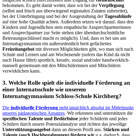
bekommen. Es geht damit weiter, dass wir bei der
Verpflegung
(selbst und frisch aus überwiegend regionalen Zutaten zubereitet),
bei der Unterbringung und bei der Ausgestaltung der
Tagesabläufe
auf eine hohe Qualität achten. Außerdem setzen wir darauf, dass den
Kindern und Jugendlichen stets empathische Ansprechpartnerinnen
und Ansprechpartner zur Seite stehen (der überdurchschnittliche
Betreuungsschlüssel macht es möglich). Und, dass es bei uns am
Internatsgymnasium ein außerordentlich breit gefächertes
Freizeitangebot
mit diversen Möglichkeiten gibt, wo man sich nach
Schule und Lernen und am Wochenende (sofern das Kind da nicht
nach Hause fährt) sportlich, kreativ, sozial und/oder handwerklich-
manuell gemeinsam mit den Mitschülerinnen und Mitschülern
verwirklichen kann.
3. Welche Rolle spielt die individuelle Förderung an
einer Internatsschule wie unserem
Internatsgymnasium Schloss-Schule Kirchberg?
Die
individuelle Förderung
steht tatsächlich absolut im Mittelpunkt
unseres pädagogischen Ansatzes
. Wir erkennen und unterstützen die
spezifischen Talente und Bedürfnisse
jeder Schülerin und jedes
Schülers durch unsere Potenzialanalyse und richten das jeweilige
Unterstützungsangebot
dann an diesem Profil aus.
Stärken und
Talente (auch Hochbegabungen) fördern wir
u.a. dadurch, dass