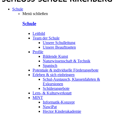
Schule
Menü schließen
Schule
Leitbild
Team der Schule
Unsere Schulleitung
Unsere Beauftragten
Profile
Bildende Kunst
Naturwissenschaft & Technik
Spanisch
Potentiale & individuelle Förderangebote
Erleben & sich einbringen
Schul-Austausch, Klassenfahrten &
Exkursionen
Schülerangebote
Lern- & Kulturwerkstatt
MINT
Informatik-Konzept
NawiPat
Hector Kinderakademie