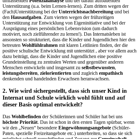
umfassenden
Potenzialanalyse
und der darauf aufbauenden
Unterstützung (u.a. beim Lernen-lernen). Zum dritten wegen der
(Fach)Unterstützung bei der
Unterrichtsnachbereitung
und bei
den
Hausaufgaben
. Zum vierten wegen der frühzeitigen
Unterstützung zur Entwicklung von Eigeninitiative und bei der
Ausprägung eines persönlichen Lebensvision (um dadurch
motiviert, noch zielführender zu lernen!). Das Internatsleben ist
ansonsten so strukturiert, dass die Kinder und Jugendlichen hier den
betreuten
Wohlfühlrahmen
mit klaren Leitlinien finden, der die
positive schulische Entwicklung mit unterstützt , aber vor allem auch
dazu beiträgt, dass die Kinder und Jugendlichen eine positive
Grundeinstellung zu zentralen Werten und gegenüber anderen
Menschen entwickeln und insgesamt zu
selbstbewussten
,
leistungsbereiten
,
zielorientierten
und zugleich
empathisch
denkenden und handelnden Erwachsen heranwachsen.
2. Wie wird sichergestellt, dass sich unser Kind in
Internat und Schule wirklich wohl fühlt und auf
dieser Basis optimal entwickelt?
Das
Wohlbefinden
der Schülerinnen und Schüler hat bei uns
höchste Priorität
. Das ist schon in den ersten Tagen spürbar, wenn
wir den „Neuen“ besondere
Eingewöhnungsangebote
(Schüler-
Paten, spezielle Freizeitangebote etc.) unterbreiten, so dass sie sich
möglichst schnell zurechtfinden und Zugang zur
Gemeinschaft