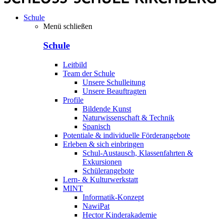
Schule
Menü schließen
Schule
Leitbild
Team der Schule
Unsere Schulleitung
Unsere Beauftragten
Profile
Bildende Kunst
Naturwissenschaft & Technik
Spanisch
Potentiale & individuelle Förderangebote
Erleben & sich einbringen
Schul-Austausch, Klassenfahrten &
Exkursionen
Schülerangebote
Lern- & Kulturwerkstatt
MINT
Informatik-Konzept
NawiPat
Hector Kinderakademie